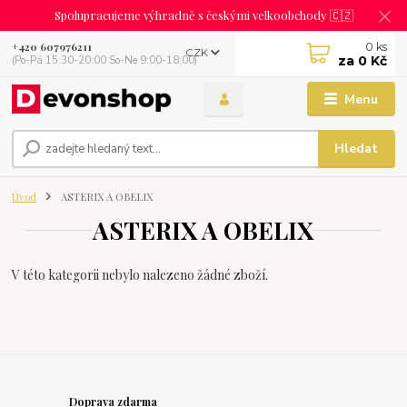
Spolupracujeme výhradně s českými velkoobchody 🇨🇿
0
ks
+420 607976211
CZK
za
0 Kč
(Po-Pá 15:30-20:00 So-Ne 9:00-18:00)
Menu
Hledat
Úvod
ASTERIX A OBELIX
ASTERIX A OBELIX
V této kategorii nebylo nalezeno žádné zboží.
Doprava zdarma