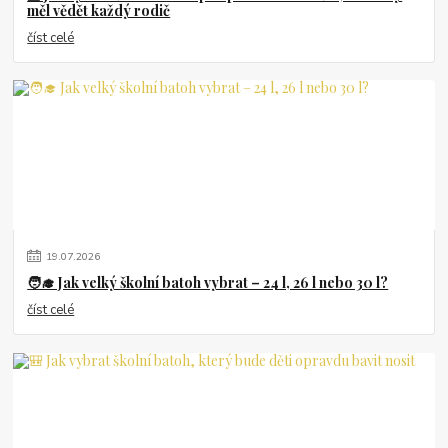
měl vědět každý rodič
číst celé
19
.
07
.
2026
🧑‍🎓 Jak velký školní batoh vybrat – 24 l, 26 l nebo 30 l?
číst celé