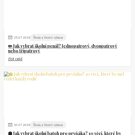
25
.
07
.
2026
Škola a školní výbava
✏️ Jak vybrat školní penál? Jednopatrový, dvoupatrový
nebo třípatrový
číst celé
20
.
07
.
2026
Škola a školní výbava
🏫 Jak vybrat školní batoh pro prvňáka? 10 věcí, které by