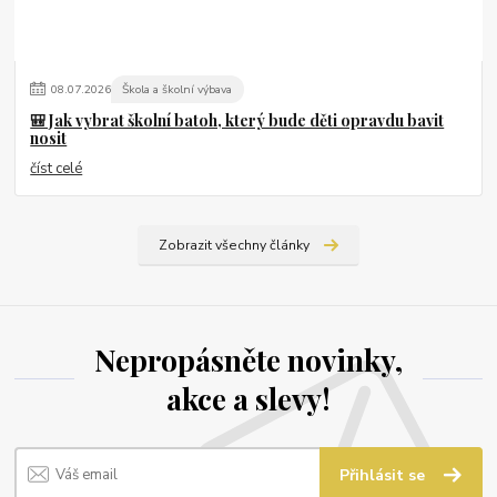
08
.
07
.
2026
Škola a školní výbava
🎒 Jak vybrat školní batoh, který bude děti opravdu bavit
nosit
číst celé
Zobrazit všechny články
Nepropásněte novinky,
akce a slevy!
Přihlásit se