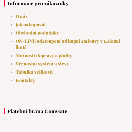
Informace pro zákazníky
O nás
Jak nakupovat
Obchodní podmínky
ON-LINE odstoupení od kupní smlouvy v 14denní
lhůtě
Možnosti dopravy a platby
Věrnostní systém a slevy
Tabulka velikostí
Kontakty
Platební brána ComGate