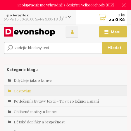
Spolupracujeme výhradně s českými velkoobchody 🇨🇿
0
ks
+420 607976211
CZK
za
0 Kč
(Po-Pá 15:30-20:00 So-Ne 9:00-18:00)
Menu
Hledat
Kategorie blogu
Když leje jako z konve
Cestování
Povlečení a bytový textil – Tipy pro ložnici a spaní
Oblíbené motivy a licence
Dětské doplňky a bezpečnost