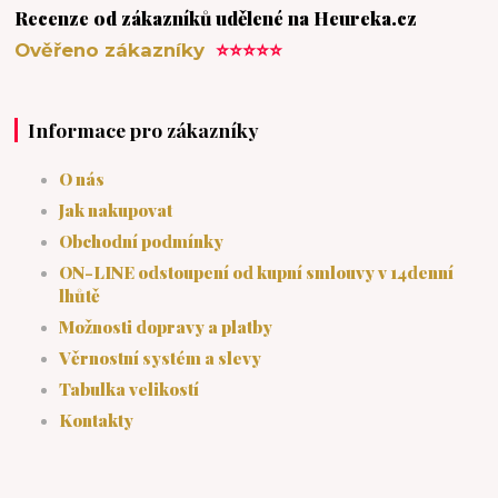
Recenze od zákazníků udělené na Heureka.cz
Ověřeno zákazníky
⭐⭐⭐⭐⭐
Informace pro zákazníky
O nás
Jak nakupovat
Obchodní podmínky
ON-LINE odstoupení od kupní smlouvy v 14denní
lhůtě
Možnosti dopravy a platby
Věrnostní systém a slevy
Tabulka velikostí
Kontakty