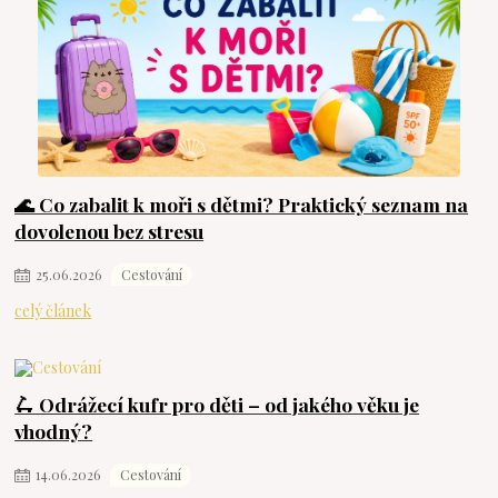
🌊 Co zabalit k moři s dětmi? Praktický seznam na
dovolenou bez stresu
25
.
06
.
2026
Cestování
celý článek
🛴 Odrážecí kufr pro děti – od jakého věku je
vhodný?
14
.
06
.
2026
Cestování