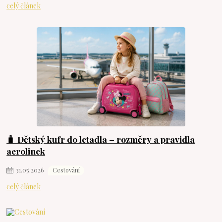
celý článek
🧳 Dětský kufr do letadla – rozměry a pravidla
aerolinek
31
.
05
.
2026
Cestování
celý článek