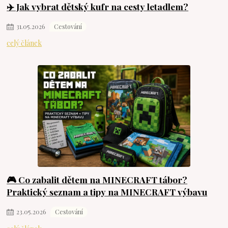
✈️ Jak vybrat dětský kufr na cesty letadlem?
31
.
05
.
2026
Cestování
celý článek
🎮 Co zabalit dětem na MINECRAFT tábor?
Praktický seznam a tipy na MINECRAFT výbavu
23
.
05
.
2026
Cestování