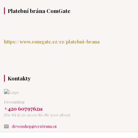
Platební brána ComGate
https://www.comgate.cz/cz/platebni-brana
Kontakty
Devonshop
+420 607976211
(Po-Pá 15:30-20:00 So-Ne 9:00-18:00)
devonshop@centrum.cz