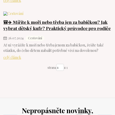
celý článek
🎒✈️ Míříte k moři nebo třeba jen za babičkou? Jak
vybrat dětský kufr? Praktický průvodce pro rodiče
26
.
07
.
2024
Cestování
Ať už vyrážíte k moři nebo třeba jenom za babičkou, řešíte také
otázku, do čeho dětem zabalit potřebné věci na dovolenou?
celý článek
strana
z 1
Nepropásněte novinky,