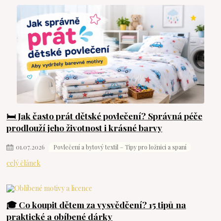
🛏️ Jak často prát dětské povlečení? Správná péče
prodlouží jeho životnost i krásné barvy
01
.
07
.
2026
Povlečení a bytový textil – Tipy pro ložnici a spaní
celý článek
🎓 Co koupit dětem za vysvědčení? 15 tipů na
praktické a obíbené dárky