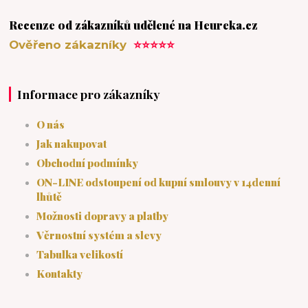
Recenze od zákazníků udělené na Heureka.cz
Ověřeno zákazníky
⭐⭐⭐⭐⭐
Informace pro zákazníky
O nás
Jak nakupovat
Obchodní podmínky
ON-LINE odstoupení od kupní smlouvy v 14denní
lhůtě
Možnosti dopravy a platby
Věrnostní systém a slevy
Tabulka velikostí
Kontakty