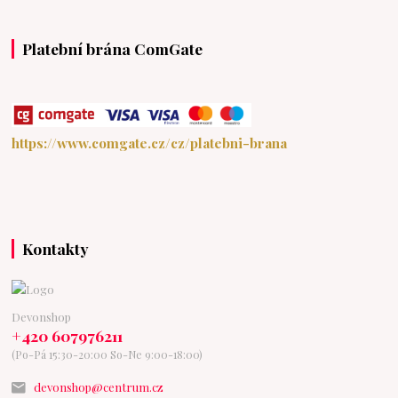
Platební brána ComGate
https://www.comgate.cz/cz/platebni-brana
Kontakty
Devonshop
+420 607976211
(Po-Pá 15:30-20:00 So-Ne 9:00-18:00)
devonshop@centrum.cz