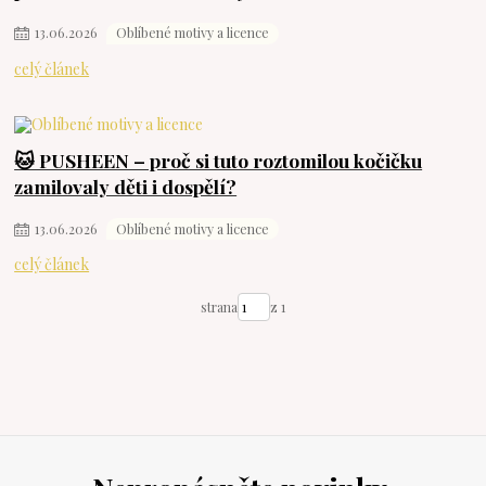
13
.
06
.
2026
Oblíbené motivy a licence
celý článek
🐱 PUSHEEN – proč si tuto roztomilou kočičku
zamilovaly děti i dospělí?
13
.
06
.
2026
Oblíbené motivy a licence
celý článek
strana
z 1