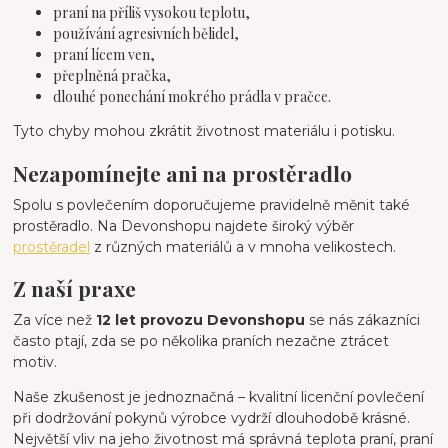
praní na příliš vysokou teplotu,
používání agresivních bělidel,
praní lícem ven,
přeplněná pračka,
dlouhé ponechání mokrého prádla v pračce.
Tyto chyby mohou zkrátit životnost materiálu i potisku.
Nezapomínejte ani na prostěradlo
Spolu s povlečením doporučujeme pravidelně měnit také
prostěradlo. Na Devonshopu najdete široký výběr
prostěradel
z různých materiálů a v mnoha velikostech.
Z naší praxe
Za více než
12 let provozu Devonshopu
se nás zákazníci
často ptají, zda se po několika praních nezačne ztrácet
motiv.
Naše zkušenost je jednoznačná – kvalitní licenční povlečení
při dodržování pokynů výrobce vydrží dlouhodobě krásné.
Největší vliv na jeho životnost má správná teplota praní, praní