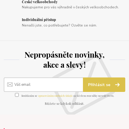
České velkoobchody
Nakupujeme pro vás výhradně v českých velkoobchodech.
Individuální přistup
Nenašli jste, co potřebujete? Ozvěte se nám.
Nepropásněte novinky,
akce a slevy!
Přihlásit se
Souhlasím se
zpracováním osobních údajů
za účelem rozesílky newsletteru.
Můžete se kdykoli odhlásit.