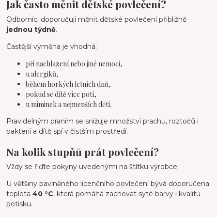
Jak často měnit dětské povlečení?
Odborníci doporučují měnit dětské povlečení přibližně
jednou týdně
.
Častější výměna je vhodná:
při nachlazení nebo jiné nemoci,
u alergiků,
během horkých letních dnů,
pokud se dítě více potí,
u miminek a nejmenších dětí.
Pravidelným praním se snižuje množství prachu, roztočů i
bakterií a dítě spí v čistším prostředí.
Na kolik stupňů prát povlečení?
Vždy se řiďte pokyny uvedenými na štítku výrobce.
U většiny bavlněného licenčního povlečení bývá doporučena
teplota
40 °C
, která pomáhá zachovat syté barvy i kvalitu
potisku.