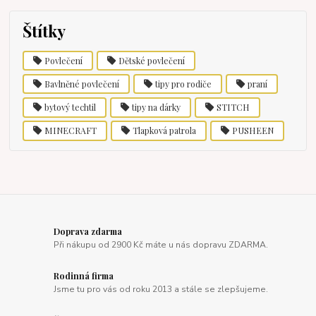
Štítky
Povlečení
Dětské povlečení
Bavlněné povlečení
tipy pro rodiče
praní
bytový techtil
tipy na dárky
STITCH
MINECRAFT
Tlapková patrola
PUSHEEN
Doprava zdarma
Při nákupu od 2900 Kč máte u nás dopravu ZDARMA.
Rodinná firma
Jsme tu pro vás od roku 2013 a stále se zlepšujeme.