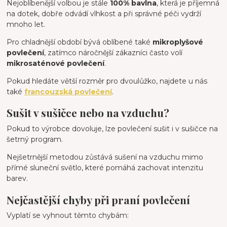
Nejoblíbenější volbou je stále
100% bavlna
, která je příjemná
na dotek, dobře odvádí vlhkost a při správné péči vydrží
mnoho let.
Pro chladnější období bývá oblíbené také
mikroplyšové
povlečení
, zatímco náročnější zákazníci často volí
mikrosaténové povlečení
.
Pokud hledáte větší rozměr pro dvoulůžko, najdete u nás
také
francouzská povlečení
.
Sušit v sušičce nebo na vzduchu?
Pokud to výrobce dovoluje, lze povlečení sušit i v sušičce na
šetrný program.
Nejšetrnější metodou zůstává sušení na vzduchu mimo
přímé sluneční světlo, které pomáhá zachovat intenzitu
barev.
Nejčastější chyby při praní povlečení
Vyplatí se vyhnout těmto chybám: