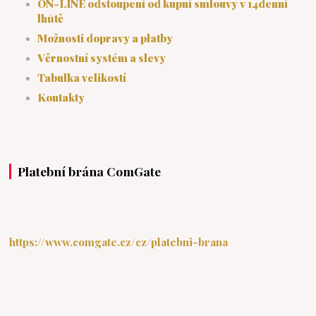
ON-LINE odstoupení od kupní smlouvy v 14denní
lhůtě
Možnosti dopravy a platby
Věrnostní systém a slevy
Tabulka velikostí
Kontakty
Platební brána ComGate
https://www.comgate.cz/cz/platebni-brana