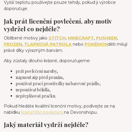
Vyšší teplotu používejte pouze tehdy, pokud ji výrobce
doporučuje.
Jak prát licenční povlečení, aby motiv
vydržel co nejdéle?
Oblíbené motivy jako
STITCH
,
MINECRAFT
,
PUSHEEN
,
FROZEN
,
TLAPKOVÁ PATROLA
nebo
POKÉMON
děti milují
právě díky výrazným barvám.
Aby zůstaly dlouho krásné, doporučujeme:
prát povlečení naruby,
zapnout zip před praním,
používat prací prostředky na barevné prádlo,
nepoužívat bělidla,
nepřeplňovat pračku.
Pokud hledáte kvalitní licenční motivy, podívejte se na
nabídku
licenčního povlečení
na Devonshopu.
Jaký materiál vydrží nejdéle?