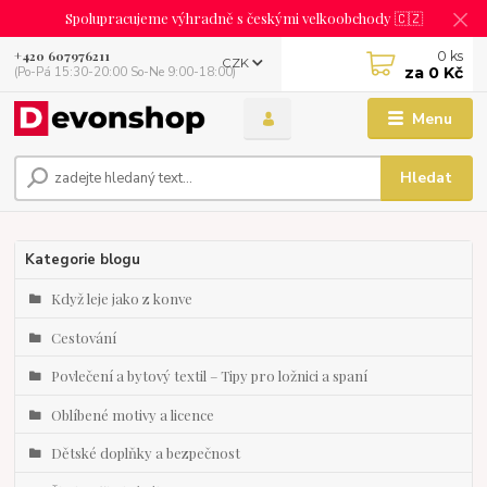
Spolupracujeme výhradně s českými velkoobchody 🇨🇿
0
ks
+420 607976211
CZK
za
0 Kč
(Po-Pá 15:30-20:00 So-Ne 9:00-18:00)
Menu
Hledat
Kategorie blogu
Když leje jako z konve
Cestování
Povlečení a bytový textil – Tipy pro ložnici a spaní
Oblíbené motivy a licence
Dětské doplňky a bezpečnost