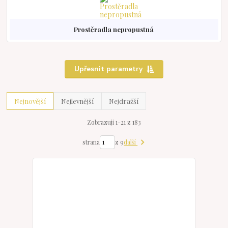
Prostěradla nepropustná
Upřesnit parametry
Nejnovější
Nejlevnější
Nejdražší
Zobrazuji 1-21 z 183
další
strana
z 9