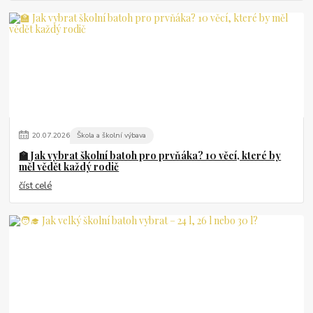
20
.
07
.
2026
Škola a školní výbava
🏫 Jak vybrat školní batoh pro prvňáka? 10 věcí, které by
měl vědět každý rodič
číst celé