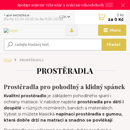
Spolupracujeme výhradně s českými velkoobchody 🇨🇿
0
ks
+420 607976211
CZK
za
0 Kč
(Po-Pá 15:30-20:00 So-Ne 9:00-18:00)
Menu
Hledat
Úvod
PROSTĚRADLA
PROSTĚRADLA
Prostěradla pro pohodlný a klidný spánek
Kvalitní prostěradlo
je základem pohodlného spaní i
ochrany matrace. V nabídce najdete
prostěradla pro děti i
dospělé
v různých rozměrech, barvách a materiálech.
Vybrat si můžete klasická
napínací prostěradla s gumou,
která dobře drží na matraci a snadno se povlékají
.