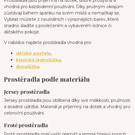
Prostěradla jsou příjemná na dotek, dobře prodyšná a
vhodná pro každodenní používání. Díky pružným okrajům
zůstávají během spánku na svém místě a nemačkají se.
Vybírat můžete z neutrálních i výraznějších barev, které
snadno sladíte s povlečením a vybavením ložnice či
dětského pokoje.
V nabídce najdete prostěradla vhodná pro:
dětské postele
,
klasická jednolůžka
,
dvoulůžka
.
Prostěradla podle materiálu
Jersey prostěradla
Jersey prostěradla jsou oblíbená díky své měkkosti, pružnosti
a snadné údržbě. Materiál je příjemný na dotek a vhodný pro
celoroční používání.
Froté prostěradla
Froté prostěradla mají vyšší gramáž a jemně hřejivý povrch.