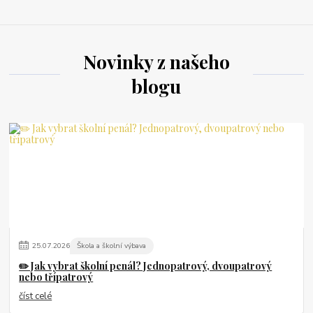
Novinky z našeho
blogu
25
.
07
.
2026
Škola a školní výbava
✏️ Jak vybrat školní penál? Jednopatrový, dvoupatrový
nebo třípatrový
číst celé