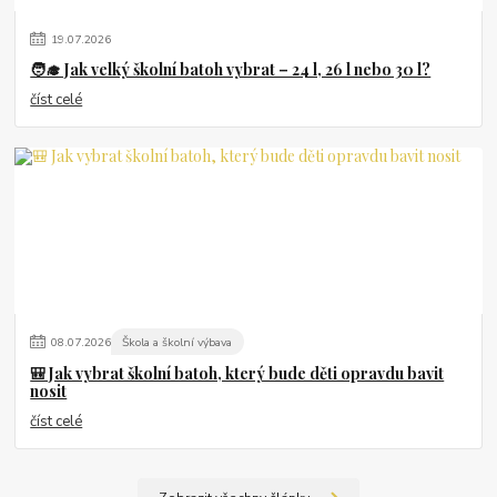
19
.
07
.
2026
🧑‍🎓 Jak velký školní batoh vybrat – 24 l, 26 l nebo 30 l?
číst celé
08
.
07
.
2026
Škola a školní výbava
🎒 Jak vybrat školní batoh, který bude děti opravdu bavit
nosit
číst celé