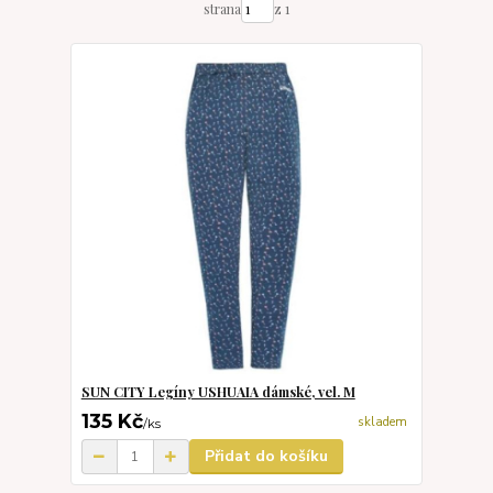
strana
z 1
SUN CITY Legíny USHUAIA dámské, vel. M
135 Kč
skladem
/
ks
Přidat do košíku