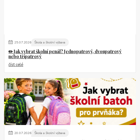
25
.
07
.
2026
Škola a školní výbava
✏️ Jak vybrat školní penál? Jednopatrový, dvoupatrový
nebo třípatrový
číst celé
20
.
07
.
2026
Škola a školní výbava