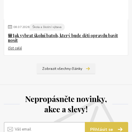
08
.
07
.
2026
Škola a školní výbava
🎒 Jak vybrat školní batoh, který bude děti opravdu bavit
nosit
číst celé
Zobrazit všechny články
Nepropásněte novinky,
akce a slevy!
Přihlásit se