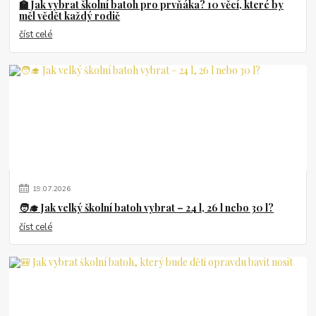
🏫 Jak vybrat školní batoh pro prvňáka? 10 věcí, které by
měl vědět každý rodič
číst celé
19
.
07
.
2026
🧑‍🎓 Jak velký školní batoh vybrat – 24 l, 26 l nebo 30 l?
číst celé