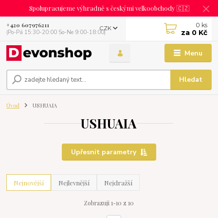
Spolupracujeme výhradně s českými velkoobchody 🇨🇿
0
ks
+420 607976211
CZK
za
0 Kč
(Po-Pá 15:30-20:00 So-Ne 9:00-18:00)
Menu
Hledat
Úvod
USHUAIA
USHUAIA
Upřesnit parametry
Nejnovější
Nejlevnější
Nejdražší
Zobrazuji 1-10 z 10