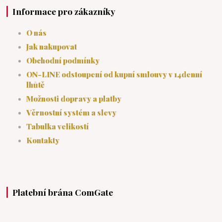
Informace pro zákazníky
O nás
Jak nakupovat
Obchodní podmínky
ON-LINE odstoupení od kupní smlouvy v 14denní
lhůtě
Možnosti dopravy a platby
Věrnostní systém a slevy
Tabulka velikostí
Kontakty
Platební brána ComGate