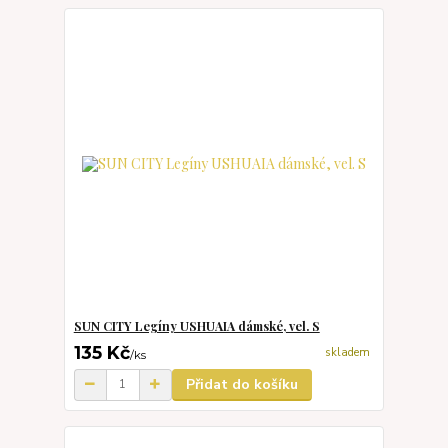
SUN CITY Legíny USHUAIA dámské, vel. S
135 Kč
skladem
/
ks
Přidat do košíku