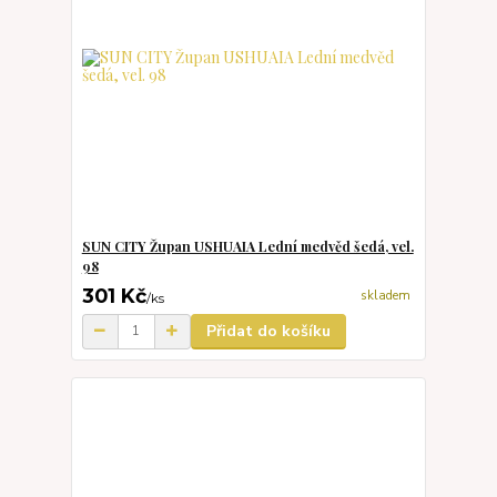
SUN CITY Župan USHUAIA Lední medvěd šedá, vel.
98
301 Kč
skladem
/
ks
Přidat do košíku