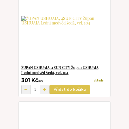
ŽUPAN USHUAIA, 4SUN CITY Župan USHUAIA
Lední medvěd šedá, vel. 104
301 Kč
skladem
/
ks
Přidat do košíku