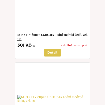
SUN CITY Župan USHUAIA Lední medvěd šedá, vel.
116
301 Kč
aktuálně nedostupné
/
ks
Detail