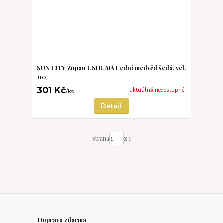
SUN CITY Župan USHUAIA Lední medvěd šedá, vel.
110
301 Kč
aktuálně nedostupné
/
ks
Detail
strana
z 1
Doprava zdarma