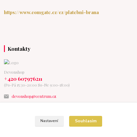
https://www.comgate.cz/cz/platebni-brana
Kontakty
Devonshop
+420 607976211
(Po-Pá 15:30-20:00 So-Ne 9:00-18:00)
devonshop@centrum.cz
Souhlasím
Nastavení