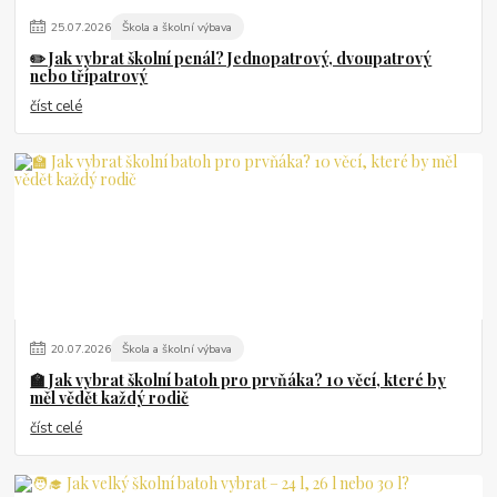
25
.
07
.
2026
Škola a školní výbava
✏️ Jak vybrat školní penál? Jednopatrový, dvoupatrový
nebo třípatrový
číst celé
20
.
07
.
2026
Škola a školní výbava
🏫 Jak vybrat školní batoh pro prvňáka? 10 věcí, které by
měl vědět každý rodič
číst celé