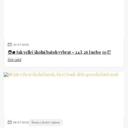
19
.
07
.
2026
🧑‍🎓 Jak velký školní batoh vybrat – 24 l, 26 l nebo 30 l?
číst celé
08
.
07
.
2026
Škola a školní výbava