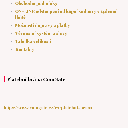
Obchodní podmínky
ON-LINE odstoupení od kupní smlouvy v 14denní
lhůtě
Možnosti dopravy a platby
Věrnostní systém a slevy
Tabulka velikostí
Kontakty
Platební brána ComGate
https://www.comgate.cz/cz/platebni-brana