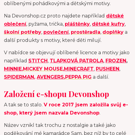
oblíbenými pohádkovými a dětskými motivy.
Na Devonshop.cz proto najdete například
dětské
oblečení
, pyžama, trička,
pláštěnky
,
dětské kufry
,
školní potřeby
,
povlečení
,
prostěradla
,
doplňky
a
další produkty s motivy, které děti milují.
V nabídce se objevují oblíbené licence a motivy jako
například
STITCH
,
TLAPKOVÁ PATROLA
,
FROZEN
,
MINNIE
,
MICKEY MOUSE
,
MINECRAFT
,
PUSHEEN
,
SPIDERMAN
,
AVENGERS
,
PEPPA PIG
a další.
Založení e-shopu Devonshop
A tak se to stalo.
V roce 2017 jsem založila svůj e-
shop, který jsem nazvala Devonshop
.
Název vznikl tak trochu z nostalgie a také jako
poděkování mé kamarádce Sam, bez níž by to celé