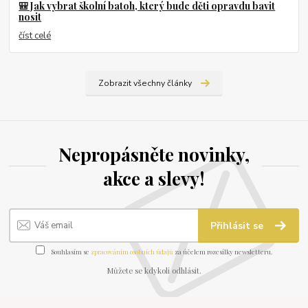
🎒 Jak vybrat školní batoh, který bude děti opravdu bavit
nosit
číst celé
Zobrazit všechny články
Nepropásněte novinky,
akce a slevy!
Přihlásit se
Souhlasím se
zpracováním osobních údajů
za účelem rozesílky newsletteru.
Můžete se kdykoli odhlásit.