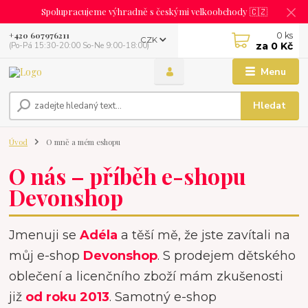
Spolupracujeme výhradně s českými velkoobchody 🇨🇿
0
ks
+420 607976211
CZK
za
0 Kč
(Po-Pá 15:30-20:00 So-Ne 9:00-18:00)
Menu
Hledat
Úvod
O mně a mém eshopu
O nás – příběh e-shopu
Devonshop
Jmenuji se
Adéla
a těší mě, že jste zavítali na
můj e-shop
Devonshop
. S prodejem dětského
oblečení a licenčního zboží mám zkušenosti
již
od roku 2013
. Samotný e-shop