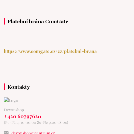
Platební brána ComGate
https://www.comgate.cz/cz/platebni-brana
Kontakty
Devonshop
+420 607976211
(Po-Pá 15:30-20:00 So-Ne 9:00-18:00)
devonshop@centrum.cz