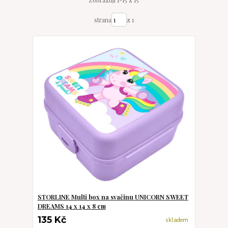
strana
z 1
STORLINE Multi box na svačinu UNICORN SWEET
DREAMS 14 x 14 x 8 cm
135 Kč
skladem