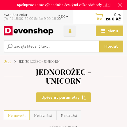
Spolupracujeme výhradně s českými velkoobchody 🇨🇿
0
ks
+420 607976211
CZK
za
0 Kč
(Po-Pá 15:30-20:00 So-Ne 9:00-18:00)
Menu
Hledat
Úvod
JEDNOROŽEC - UNICORN
JEDNOROŽEC -
UNICORN
Upřesnit parametry
Nejnovější
Nejlevnější
Nejdražší
Zobrazuji 1-15 z 15