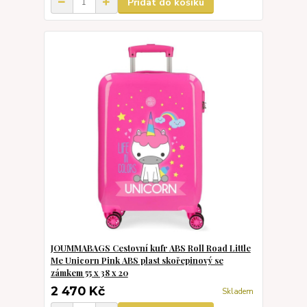
Přidat do košíku
JOUMMABAGS Cestovní kufr ABS Roll Road Little
Me Unicorn Pink ABS plast skořepinový se
zámkem 55 x 38 x 20
2 470 Kč
Skladem