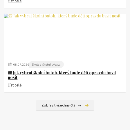
číst celé
08
.
07
.
2026
Škola a školní výbava
🎒 Jak vybrat školní batoh, který bude děti opravdu bavit
nosit
číst celé
Zobrazit všechny články