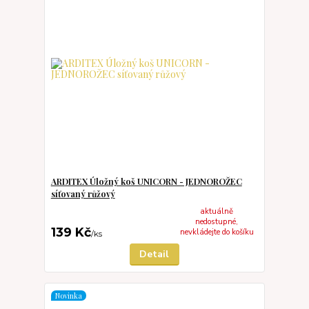
ARDITEX Úložný koš UNICORN - JEDNOROŽEC
síťovaný růžový
aktuálně
nedostupné,
139 Kč
nevkládejte do košíku
/
ks
Detail
Novinka