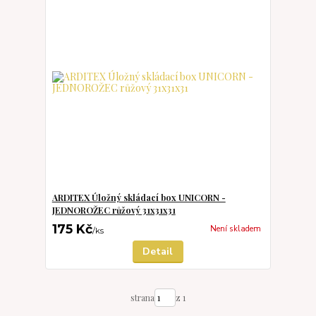
ARDITEX Úložný skládací box UNICORN -
JEDNOROŽEC růžový 31x31x31
175 Kč
Není skladem
/
ks
Detail
strana
z 1