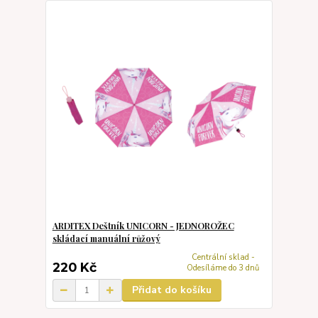
ARDITEX Deštník UNICORN - JEDNOROŽEC
skládací manuální růžový
Centrální sklad -
220 Kč
Odesíláme do 3 dnů
Přidat do košíku