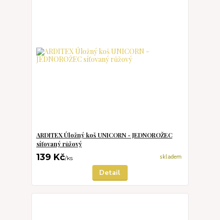
ARDITEX Úložný koš UNICORN - JEDNOROŽEC
síťovaný růžový
139 Kč
skladem
/
ks
Detail