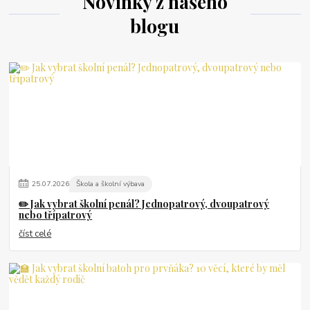
Novinky z našeho
blogu
25
.
07
.
2026
Škola a školní výbava
✏️ Jak vybrat školní penál? Jednopatrový, dvoupatrový
nebo třípatrový
číst celé