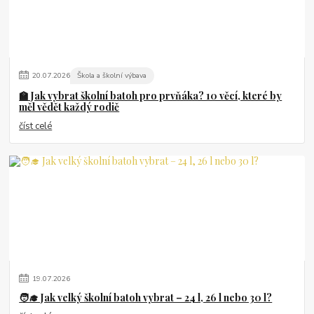
20
.
07
.
2026
Škola a školní výbava
🏫 Jak vybrat školní batoh pro prvňáka? 10 věcí, které by
měl vědět každý rodič
číst celé
19
.
07
.
2026
🧑‍🎓 Jak velký školní batoh vybrat – 24 l, 26 l nebo 30 l?