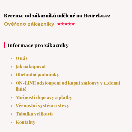
Recenze od zákazníků udělené na Heureka.cz
Ověřeno zákazníky
⭐⭐⭐⭐⭐
Informace pro zákazníky
O nás
Jak nakupovat
Obchodní podmínky
ON-LINE odstoupení od kupní smlouvy v 14denní
lhůtě
Možnosti dopravy a platby
Věrnostní systém a slevy
Tabulka velikostí
Kontakty