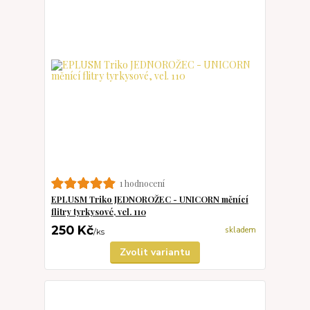
1 hodnocení
EPLUSM Triko JEDNOROŽEC - UNICORN měnící
flitry tyrkysové, vel. 110
250 Kč
skladem
/
ks
Zvolit variantu