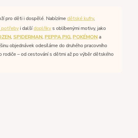
oží pro děti i dospělé. Nabízíme
dětské kufry
,
 potřeby
i další
doplňky
s oblíbenými motivy, jako
OZEN
,
SPIDERMAN
,
PEPPA PIG
,
POKÉMON
a
tšinu objednávek odesíláme do druhého pracovního
pro rodiče – od cestování s dětmi až po výběr dětského