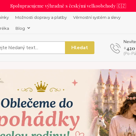
Spolupracujeme výhradně s českými velkoobchody 🇨🇿
ínky
Možnosti dopravy a platby
Věrnostní systém a slevy
uréka
Blog
Nevíte
Hledat
+420
(Po-Pá