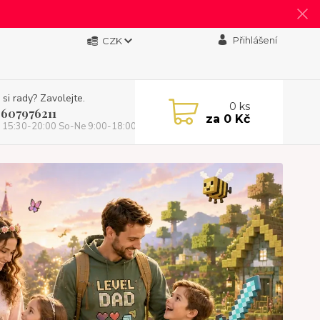
Přihlášení
CZK
 si rady? Zavolejte.
0
ks
 607976211
za
0 Kč
 15:30-20:00 So-Ne 9:00-18:00)