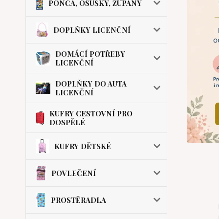
PONČA, OSUŠKY, ŽUPANY
DOPLŇKY LICENČNÍ
DOMÁCÍ POTŘEBY
LICENČNÍ
DOPLŇKY DO AUTA
LICENČNÍ
KUFRY CESTOVNÍ PRO
DOSPĚLÉ
KUFRY DĚTSKÉ
POVLEČENÍ
PROSTĚRADLA