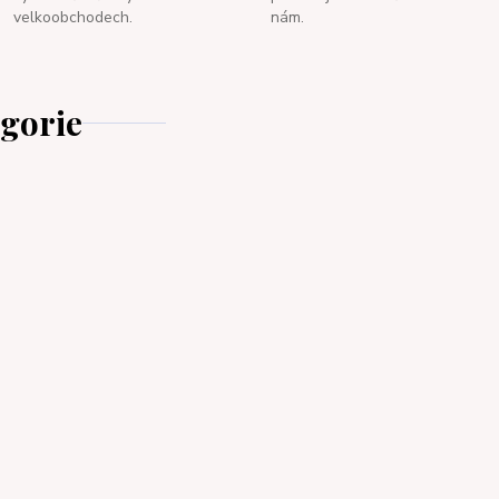
velkoobchodech.
nám.
egorie