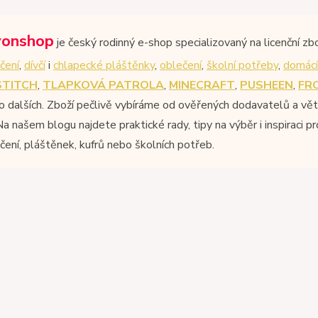
onshop
je český rodinný e-shop specializovaný na licenční zb
čení
,
dívčí
i
chlapecké pláštěnky
,
oblečení
,
školní potřeby
,
domácí
STITCH
,
TLAPKOVÁ PATROLA
,
MINECRAFT
,
PUSHEEN
,
FR
 dalších. Zboží pečlivě vybíráme od ověřených dodavatelů a vě
Na našem blogu najdete praktické rady, tipy na výběr i inspiraci 
čení, pláštěnek, kufrů nebo školních potřeb.