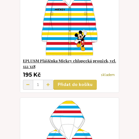
EPLUSM Pláštěnka Mickey chlapecká proužek, vel.
122/128
195 Kč
skladem
Přidat do košíku