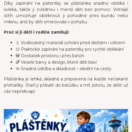
Díky zapínání na patentky se pláštěnka snadno obléká i
svléká, takže ji zvládnou i menší děti bez pomoci. Volnější
střih umožňuje obléknout ji pohodlně přes bundu nebo
mikinu, aniž by děti omezovala v pohybu.
Proč si ji děti i rodiče zamilují:
💧 Voděodolný materiál ochrání před deštěm i větrem
👕 Praktické zapínání na patentky pro rychlé oblékání
🎒 Dostatek prostoru i přes batoh
🌈 Veselé barvy a design, které děti baví
🧼 Snadná údržba a skladnost – ideální na cesty
Pláštěnka je lehká, skladná a připravená na každé nečekané
přeháňky. Stačí ji přibalit do batůžku a mít jistotu, že déšť už
vás nepřekvapí.