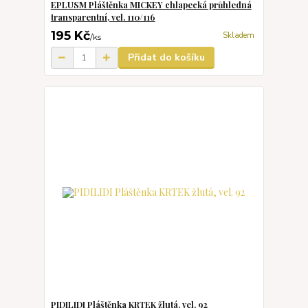
EPLUSM Pláštěnka MICKEY chlapecká průhledná
transparentní, vel. 110/116
195 Kč
Skladem
/
ks
Přidat do košíku
PIDILIDI Pláštěnka KRTEK žlutá, vel. 92