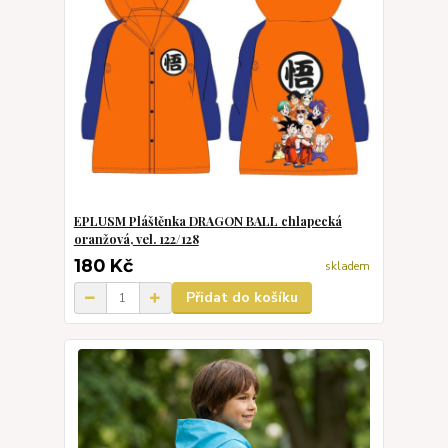
EPLUSM Pláštěnka DRAGON BALL chlapecká
oranžová, vel. 122/128
180 Kč
skladem
Přidat do košíku