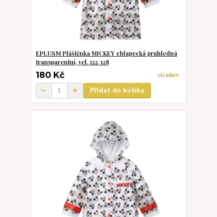
EPLUSM Pláštěnka MICKEY chlapecká průhledná
transparentní, vel. 122/128
180 Kč
skladem
Přidat do košíku