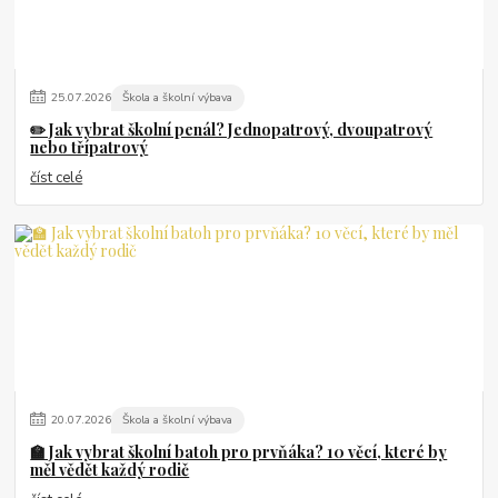
25
.
07
.
2026
Škola a školní výbava
✏️ Jak vybrat školní penál? Jednopatrový, dvoupatrový
nebo třípatrový
číst celé
20
.
07
.
2026
Škola a školní výbava
🏫 Jak vybrat školní batoh pro prvňáka? 10 věcí, které by
měl vědět každý rodič