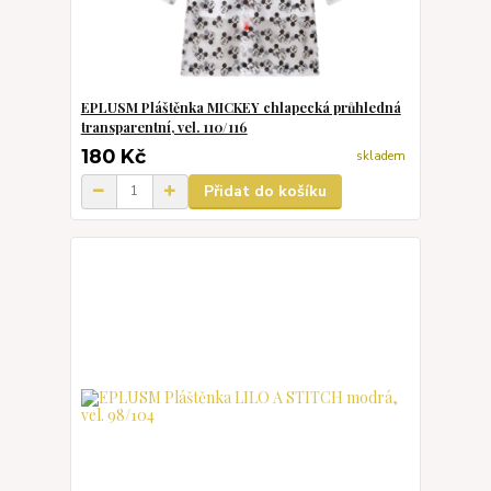
EPLUSM Pláštěnka MICKEY chlapecká průhledná
transparentní, vel. 110/116
180 Kč
skladem
Přidat do košíku