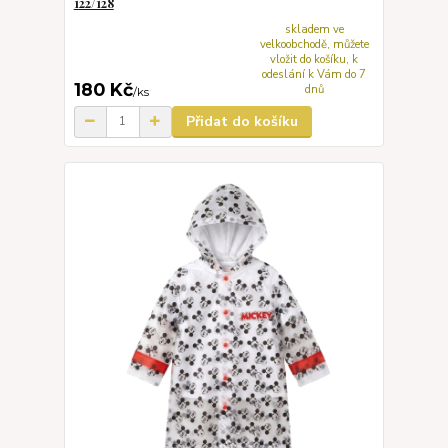
122/128
skladem ve
velkoobchodě, můžete
vložit do košíku, k
odeslání k Vám do 7
180 Kč
dnů
/
ks
Přidat do košíku