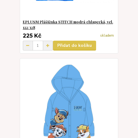
EPLUSM Pláštěnka STITCH modrá chlapecká, vel.
122/128
225 Kč
skladem
Přidat do košíku