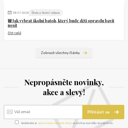
08
.
07
.
2026
Škola a školní výbava
🎒 Jak vybrat školní batoh, který bude děti opravdu bavit
nosit
číst celé
Zobrazit všechny články
Nepropásněte novinky,
akce a slevy!
Přihlásit se
Souhlasím se
zpracováním osobních údajů
za účelem rozesílky newsletteru.