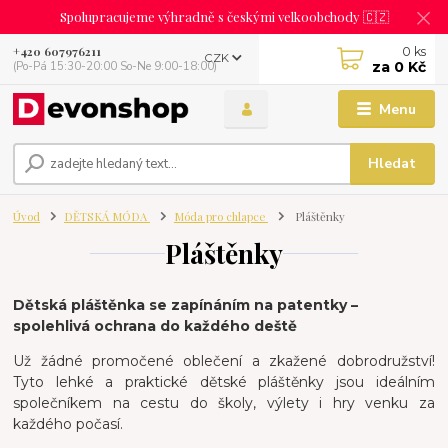
Spolupracujeme výhradně s českými velkoobchody 🇨🇿
0
ks
+420 607976211
CZK
za
0 Kč
(Po-Pá 15:30-20:00 So-Ne 9:00-18:00)
Menu
Hledat
Úvod
DĚTSKÁ MÓDA
Móda pro chlapce
Pláštěnky
Pláštěnky
Dětská pláštěnka se zapínáním na patentky –
spolehlivá ochrana do každého deště
Už žádné promočené oblečení a zkažené dobrodružství!
Tyto lehké a praktické dětské pláštěnky jsou ideálním
společníkem na cestu do školy, výlety i hry venku za
každého počasí.