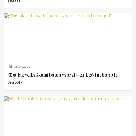
číst celé
19
.
07
.
2026
🧑‍🎓 Jak velký školní batoh vybrat – 24 l, 26 l nebo 30 l?
číst celé