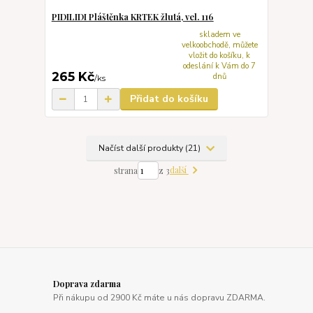
PIDILIDI Pláštěnka KRTEK žlutá, vel. 116
skladem ve
velkoobchodě, můžete
vložit do košíku, k
odeslání k Vám do 7
265 Kč
dnů
/
ks
Přidat do košíku
Načíst další produkty (21)
další
strana
z 3
Doprava zdarma
Při nákupu od 2900 Kč máte u nás dopravu ZDARMA.