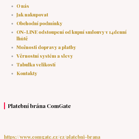
O nás
Jak nakupovat
Obchodní podmínky
ON-LINE odstoupení od kupní smlouvy v 14denní
lhůtě
Možnosti dopravy a platby
Věrnostní systém a slevy
Tabulka velikostí
Kontakty
Platební brána ComGate
https://www.comgate.cz/cz/platebni-brana