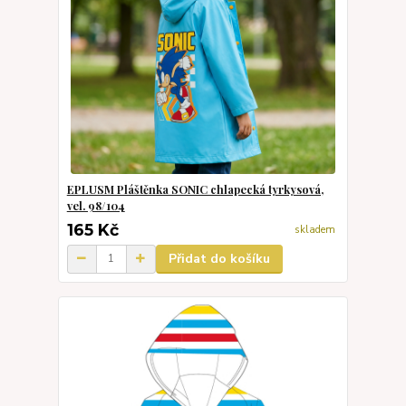
EPLUSM Pláštěnka SONIC chlapecká tyrkysová,
vel. 98/104
165 Kč
skladem
Přidat do košíku