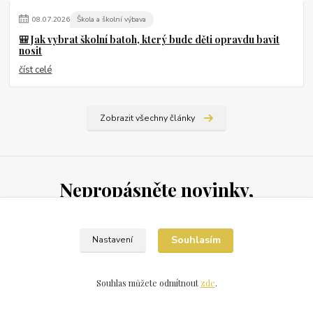
08
.
07
.
2026
Škola a školní výbava
🎒 Jak vybrat školní batoh, který bude děti opravdu bavit
nosit
číst celé
Zobrazit všechny články
Nepropásněte novinky,
akce a slevy!
Souhlasím
Nastavení
Přihlásit se
Souhlas můžete odmítnout
zde
.
Souhlasím se
zpracováním osobních údajů
za účelem rozesílky newsletteru.
Můžete se kdykoli odhlásit.