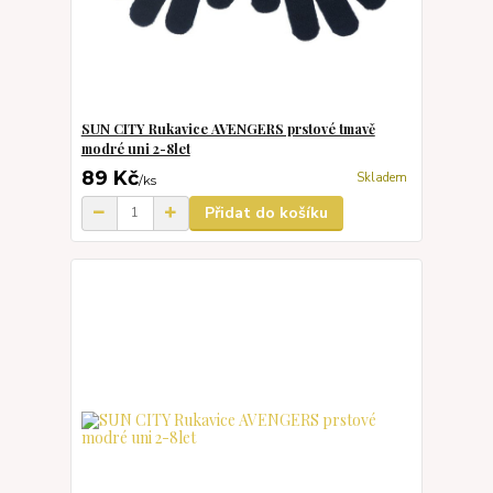
SUN CITY Rukavice AVENGERS prstové tmavě
modré uni 2-8let
89 Kč
Skladem
/
ks
Přidat do košíku