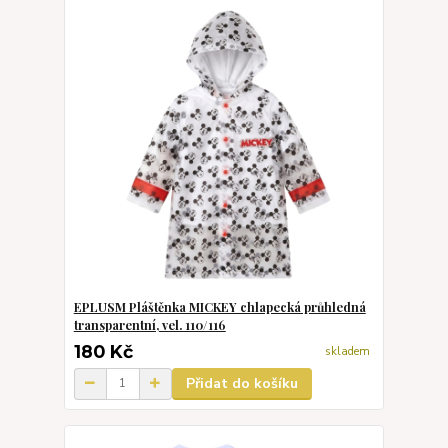
EPLUSM Pláštěnka MICKEY chlapecká průhledná
transparentní, vel. 110/116
180 Kč
skladem
Přidat do košíku