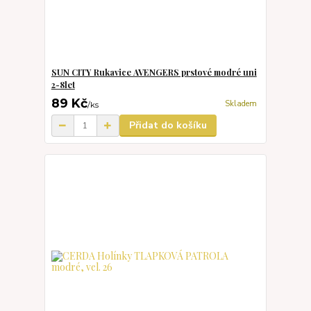
SUN CITY Rukavice AVENGERS prstové modré uni
2-8let
89 Kč
Skladem
/
ks
Přidat do košíku