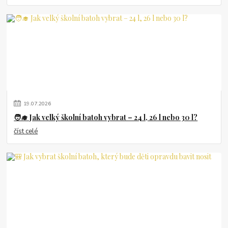
19
.
07
.
2026
🧑‍🎓 Jak velký školní batoh vybrat – 24 l, 26 l nebo 30 l?
číst celé