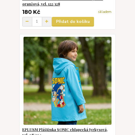
oranžová, vel. 122/128
180 Kč
skladem
Přidat do košíku
EPLUSM Pláštěnka SONIC chlapecká tyrkysová,