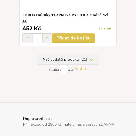
CERDA Holínky TLAPKOVÁ PATROLA modré, vel.
24
452 Kč
skladem
Přidat do košíku
Načíst další produkty (21)
další
strana
z 27
Doprava zdarma
Při nákupu od 2900 Kč máte u nás dopravu ZDARMA.