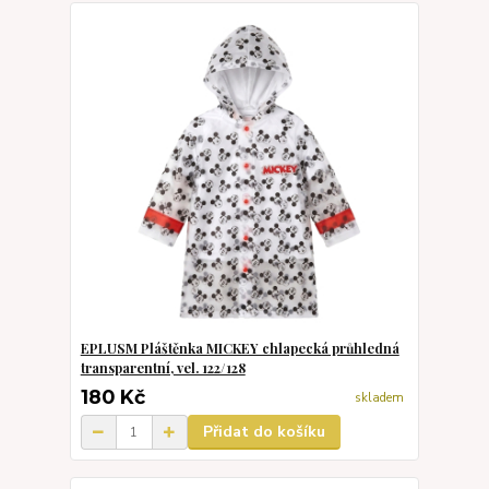
EPLUSM Pláštěnka MICKEY chlapecká průhledná
transparentní, vel. 122/128
180 Kč
skladem
Přidat do košíku