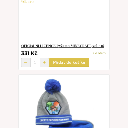
OFICIÁLNÍ LICENCE Pyžamo MINECRAFT, vel. 116
331 Kč
skladem
Přidat do košíku