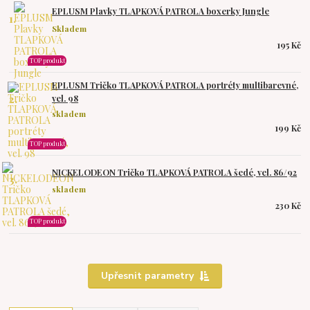
EPLUSM Plavky TLAPKOVÁ PATROLA boxerky Jungle
1.
Skladem
195 Kč
TOP produkt
EPLUSM Tričko TLAPKOVÁ PATROLA portréty multibarevné,
2.
vel. 98
skladem
199 Kč
TOP produkt
NICKELODEON Tričko TLAPKOVÁ PATROLA šedé, vel. 86/92
3.
skladem
230 Kč
TOP produkt
Upřesnit parametry