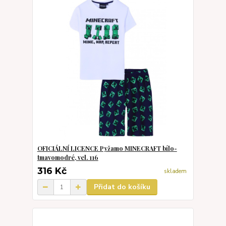
OFICIÁLNÍ LICENCE Pyžamo MINECRAFT bílo-
tmavomodré, vel. 116
316 Kč
skladem
Přidat do košíku