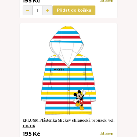
195 Kč
skladem
Přidat do košíku
EPLUSM Pláštěnka Mickey chlapecká proužek, vel.
110/116
195 Kč
skladem