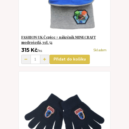
FASHION UK Čepice + nákrčník MINECRAFT
modrošedá, vel. 52
315 Kč
Skladem
/
ks
Přidat do košíku