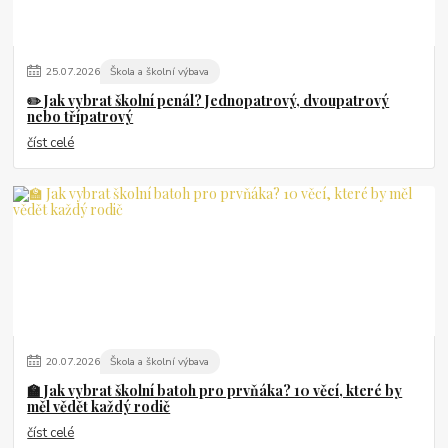
25
.
07
.
2026
Škola a školní výbava
✏️ Jak vybrat školní penál? Jednopatrový, dvoupatrový
nebo třípatrový
číst celé
20
.
07
.
2026
Škola a školní výbava
🏫 Jak vybrat školní batoh pro prvňáka? 10 věcí, které by
měl vědět každý rodič
číst celé