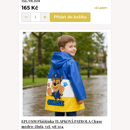
vel. 98/104
165 Kč
skladem
Přidat do košíku
EPLUSM Pláštěnka TLAPKOVÁ PATROLA Chase
modro-žlutá, vel. 98/104