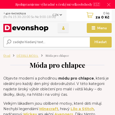
Spolupracujeme výhradně s českými velkoobchody 🇨🇿
0
ks
+420 607976211
CZK
za
0 Kč
(Po-Pá 15:30-20:00 So-Ne 9:00-18:00)
Menu
Hledat
Úvod
DĚTSKÁ MÓDA
Móda pro chlapce
Móda pro chlapce
Objevte moderní a pohodlnou
módu pro chlapce
, která je
ideální pro každý den plný dobrodružství. V této kategorii
najdete široký výběr oblečení pro malé i větší kluky – do
školky, školy, na hřiště i na volný čas.
Velkým lákadlem jsou oblíbené motivy, které děti milují.
Nechybí legendární
Minecraft
, hravý
Lilo a Stitch
,
nadčasový
Mickey
ani akční
Avengers
. Díky těmto