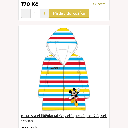
170 Kč
skladem
Přidat do košíku
EPLUSM Pláštěnka Mickey chlapecká proužek, vel.
122/128