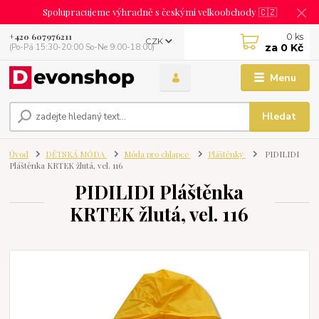
Spolupracujeme výhradně s českými velkoobchody 🇨🇿
0
ks
+420 607976211
CZK
za
0 Kč
(Po-Pá 15:30-20:00 So-Ne 9:00-18:00)
Menu
Hledat
Úvod
DĚTSKÁ MÓDA
Móda pro chlapce
Pláštěnky
PIDILIDI
Pláštěnka KRTEK žlutá, vel. 116
PIDILIDI Pláštěnka
KRTEK žlutá, vel. 116