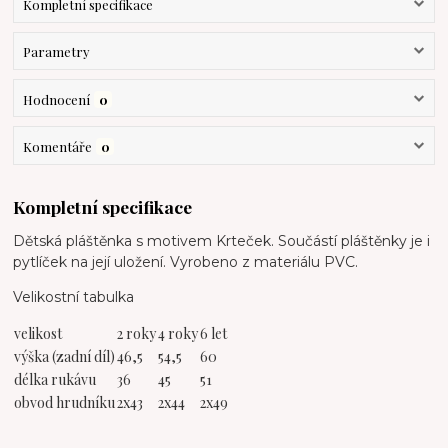
Kompletní specifikace
Parametry
Hodnocení
0
Komentáře
0
Kompletní specifikace
Dětská pláštěnka s motivem Krteček. Součástí pláštěnky je i
pytlíček na její uložení. Vyrobeno z materiálu PVC.
Velikostní tabulka
velikost
2 roky
4 roky
6 let
výška (zadní díl)
46,5
54,5
60
délka rukávu
36
45
51
obvod hrudníku
2x43
2x44
2x49