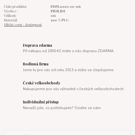
Číslo produktu:
PDPL0001-20-116
Výrobce :
PIDILIDI
Velikost:
116
Materiál:
100 % PVC
Hlídat cenu / dostupnost
Doprava zdarma
Při nákupu od 2900 Kč máte u nás dopravu ZDARMA.
Rodinná firma
Jsme tu pro vás od roku 2013 a stále se zlepšujeme.
České velkoobchody
Nakupujeme pro vás výhradně v českých velkoobchodech.
Individuální přistup
Nenašli jste, co potřebujete? Ozvěte se nám.