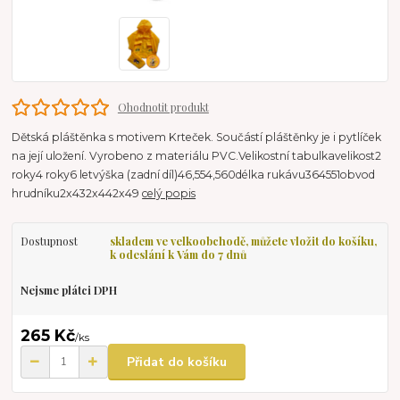
Ohodnotit produkt
Dětská pláštěnka s motivem Krteček. Součástí pláštěnky je i pytlíček
na její uložení. Vyrobeno z materiálu PVC.Velikostní tabulkavelikost2
roky4 roky6 letvýška (zadní díl)46,554,560délka rukávu364551obvod
hrudníku2x432x442x49
celý popis
Dostupnost
skladem ve velkoobchodě, můžete vložit do košíku,
k odeslání k Vám do 7 dnů
Nejsme plátci DPH
265 Kč
/
ks
Přidat do košíku