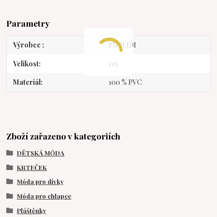
Parametry
Výrobce
PIDILIDI
Velikost
116
Materiál
100 % PVC
Zboží zařazeno v kategoriích
DĚTSKÁ MÓDA
KRTEČEK
Móda pro dívky
Móda pro chlapce
Pláštěnky