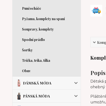
Punčocháče
Pyžama, komplety na spaní
Soupravy, komplety
Spodní prádlo
Kompl
Šortky
Komple
Trička, trika, tílka
Obuv
Popis
Dětská p
DÁMSKÁ MÓDA
ohebný a
PÁNSKÁ MÓDA
Pláštěn
umožňuj