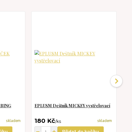
 BING
EPLUSM Deštník MICKEY vystřelovací
VA
ma
180 Kč
1
skladem
skladem
/
ks
šíku
Přidat do košíku