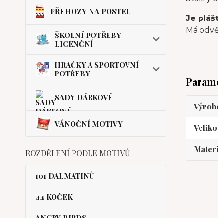
PŘEHOZY NA POSTEL
Je pláš
Má odvět
ŠKOLNÍ POTŘEBY
LICENČNÍ
HRAČKY A SPORTOVNÍ
POTŘEBY
Param
SADY DÁRKOVÉ
Výrob
VÁNOČNÍ MOTIVY
Veliko
Materi
ROZDĚLENÍ PODLE MOTIVŮ
101 DALMATINŮ
44 KOČEK
ANGRY BIRDS