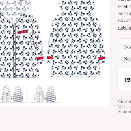
ohebný
Konstr
odvětr
celý p
Dos
Nej
19
Číslo p
Výrobce
Materiá