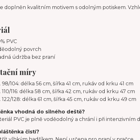
je doplněn kvalitním motivem s odolným potiskem. Vzhle
iál
0% PVC
děodolný povrch
adná údržba bez praní
tační míry
. 98/104: délka 56 cm, šířka 41 cm, rukáv od krku 41 cm
. 110/116: délka 58 cm, šířka 42 cm, rukáv od krku 47 cm
. 122/128: délka 61 cm, šířka 45 cm, rukáv od krku 49 cm
těnka vhodná do silného deště?
eriál PVC je plně voděodolný a chrání i při intenzivním d
pláštěnka čistí?
 otřít vlhkým hadříkem. Není určena pro praní v pračce.