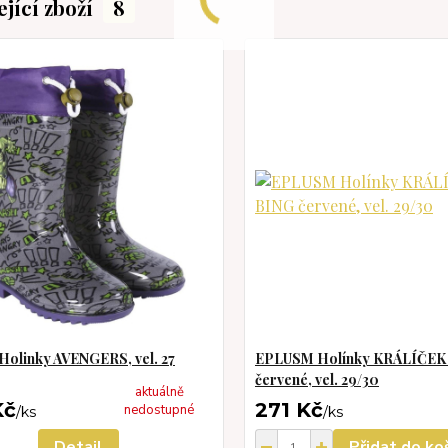
ející zboží
8
olinky AVENGERS, vel. 27
EPLUSM Holínky KRÁLÍČEK
červené, vel. 29/30
aktuálně
Kč
271 Kč
nedostupné
/
ks
/
ks
Detail
Přidat do ko