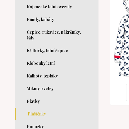
Kojenecké letní overaly
Bundy, kabáty
Čepice, rukavice, nákrčníky,
šály
Kšiltovky, letní čepice
Klobouky letní
Kalhoty, tepláky
Mikiny, svetry
Plavky
Pláštěnky
Ponožky