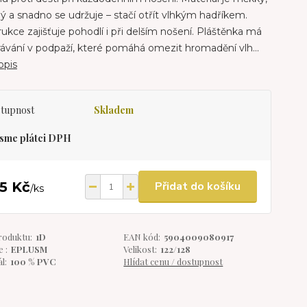
 a snadno se udržuje – stačí otřít vlhkým hadříkem.
ukce zajišťuje pohodlí i při delším nošení. Pláštěnka má
ávání v podpaží, které pomáhá omezit hromadění vlh...
opis
tupnost
Skladem
sme plátci DPH
5 Kč
Přidat do košíku
/
ks
roduktu:
1D
EAN kód:
5904009080917
 :
EPLUSM
Velikost:
122/128
l:
100 % PVC
Hlídat cenu / dostupnost