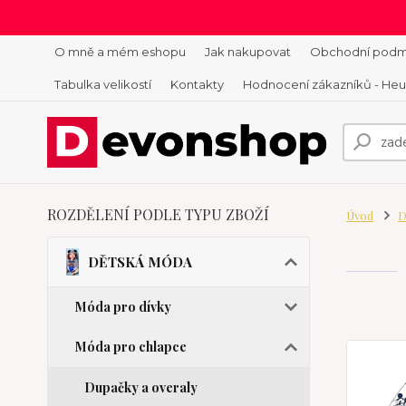
O mně a mém eshopu
Jak nakupovat
Obchodní podm
Tabulka velikostí
Kontakty
Hodnocení zákazníků - He
ROZDĚLENÍ PODLE TYPU ZBOŽÍ
Úvod
D
DĚTSKÁ MÓDA
Móda pro dívky
Móda pro chlapce
Dupačky a overaly