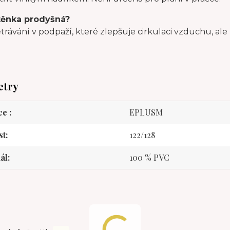
těnka prodyšná?
rávání v podpaží, které zlepšuje cirkulaci vzduchu, ale
etry
ce
EPLUSM
st
122/128
ál
100 % PVC