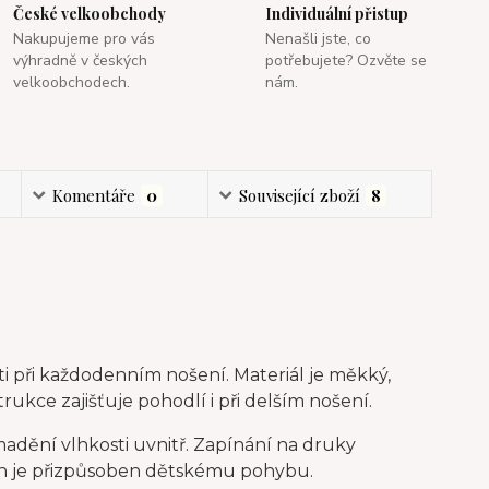
České velkoobchody
Individuální přistup
Nakupujeme pro vás
Nenašli jste, co
výhradně v českých
potřebujete? Ozvěte se
velkoobchodech.
nám.
Komentáře
0
Související zboží
8
i při každodenním nošení. Materiál je měkký,
ukce zajišťuje pohodlí i při delším nošení.
dění vlhkosti uvnitř. Zapínání na druky
řih je přizpůsoben dětskému pohybu.