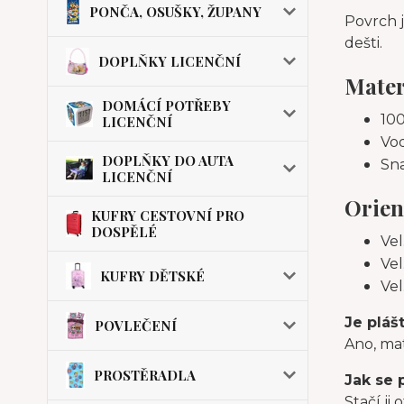
PONČA, OSUŠKY, ŽUPANY
Povrch 
dešti.
DOPLŇKY LICENČNÍ
Mater
DOMÁCÍ POTŘEBY
10
LICENČNÍ
Vo
DOPLŇKY DO AUTA
Sn
LICENČNÍ
Orien
KUFRY CESTOVNÍ PRO
DOSPĚLÉ
Vel
Vel
KUFRY DĚTSKÉ
Vel
Je pláš
POVLEČENÍ
Ano, mat
PROSTĚRADLA
Jak se 
Stačí ji