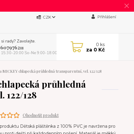
Přihlášení
CZK
 si rady? Zavolejte.
0
ks
 607976211
za
0 Kč
 15:30-20:00 So-Ne 9:00-18:00)
MICKEY chlapecká průhledná transparentní, vel. 122/128
hlapecká průhledná
l. 122/128
Ohodnotit produkt
 produktu Dětská pláštěnka z 100% PVC je navržena pro
u proti dešti při každodenním nošení. Materiál je měkký,