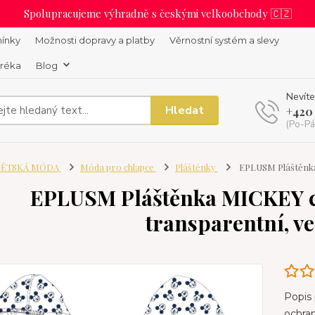
Spolupracujeme výhradně s českými velkoobchody 🇨🇿
ínky
Možnosti dopravy a platby
Věrnostní systém a slevy
uréka
Blog
Nevíte
Hledat
+420
(Po-Pá
ĚTSKÁ MÓDA
Móda pro chlapce
Pláštěnky
EPLUSM Pláštěnka 
EPLUSM Pláštěnka MICKEY c
transparentní, ve
Popis
ochran