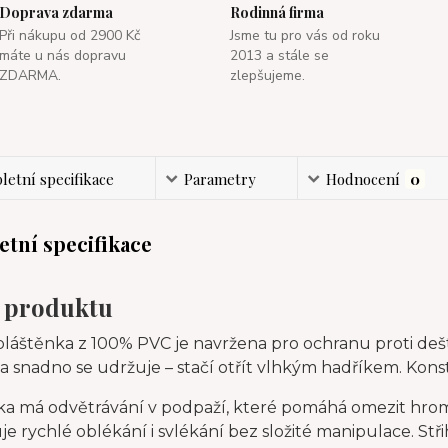
Doprava zdarma
Rodinná firma
Při nákupu od 2900 Kč
Jsme tu pro vás od roku
máte u nás dopravu
2013 a stále se
ZDARMA.
zlepšujeme.
etní specifikace
Parametry
Hodnocení
0
tní specifikace
 produktu
láštěnka z 100% PVC je navržena pro ochranu proti dešt
 snadno se udržuje – stačí otřít vlhkým hadříkem. Konstr
ka má odvětrávání v podpaží, které pomáhá omezit hroma
e rychlé oblékání i svlékání bez složité manipulace. St