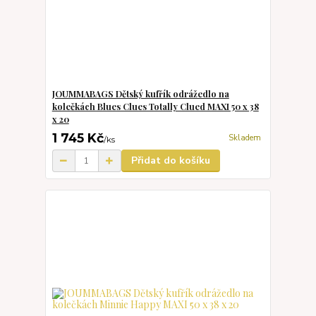
JOUMMABAGS Dětský kufřík odrážedlo na
kolečkách Blues Clues Totally Clued MAXI 50 x 38
x 20
1 745 Kč
Skladem
/
ks
Přidat do košíku