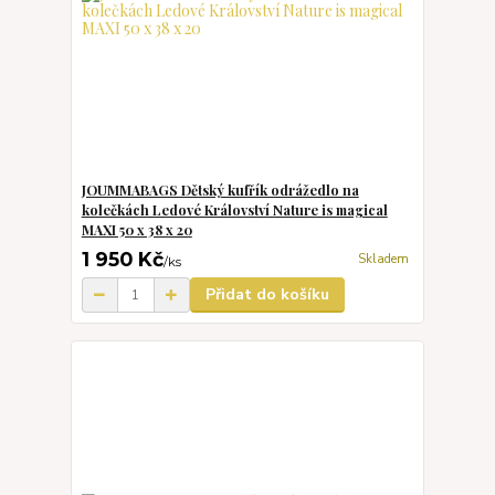
JOUMMABAGS Dětský kufřík odrážedlo na
kolečkách Ledové Království Nature is magical
MAXI 50 x 38 x 20
1 950 Kč
Skladem
/
ks
Přidat do košíku