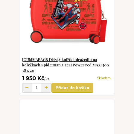
JOUMMABAGS Dětský kufřík odrážedlo na
kolečkách Spiderman Great Power red MAXI 50 x
38 x 20
1 950 Kč
Skladem
/
ks
Přidat do košíku