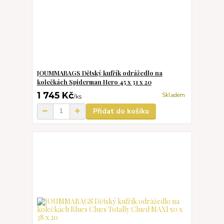
JOUMMABAGS Dětský kufřík odrážedlo na
kolečkách Spiderman Hero 45 x 31 x 20
1 745 Kč
Skladem
/
ks
Přidat do košíku