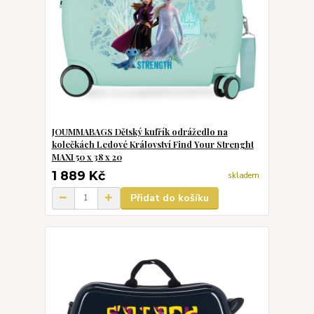
JOUMMABAGS Dětský kufřík odrážedlo na
kolečkách Ledové Království Find Your Strenght
MAXI 50 x 38 x 20
1 889 Kč
skladem
Přidat do košíku