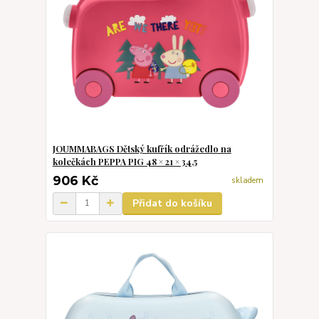
JOUMMABAGS Dětský kufřík odrážedlo na
kolečkách PEPPA PIG 48 × 21 × 34,5
906 Kč
skladem
Přidat do košíku