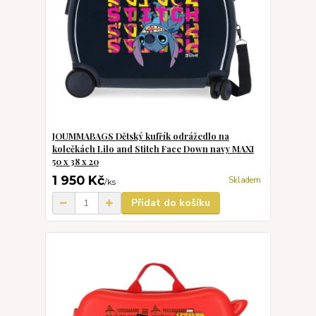
JOUMMABAGS Dětský kufřík odrážedlo na
kolečkách Lilo and Stitch Face Down navy MAXI
50 x 38 x 20
1 950 Kč
Skladem
/
ks
Přidat do košíku