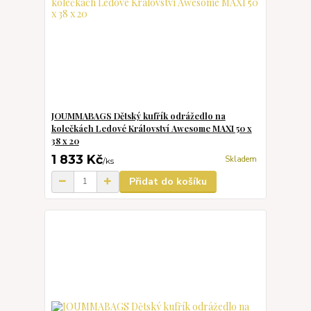
JOUMMABAGS Dětský kufřík odrážedlo na
kolečkách Ledové Království Awesome MAXI 50 x
38 x 20
1 833 Kč
Skladem
/
ks
Přidat do košíku