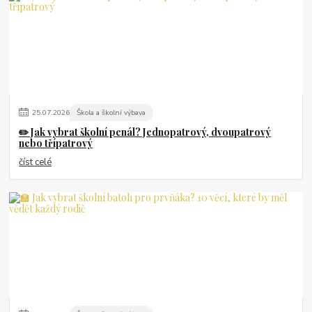
25
.
07
.
2026
Škola a školní výbava
✏️ Jak vybrat školní penál? Jednopatrový, dvoupatrový
nebo třípatrový
číst celé