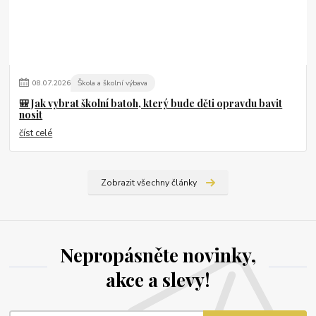
08
.
07
.
2026
Škola a školní výbava
🎒 Jak vybrat školní batoh, který bude děti opravdu bavit
nosit
číst celé
Zobrazit všechny články
Nepropásněte novinky,
akce a slevy!