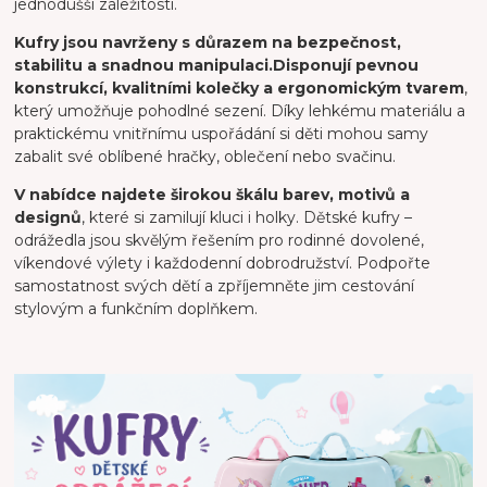
jednodušší záležitostí.
Kufry jsou navrženy s důrazem na bezpečnost,
stabilitu a snadnou manipulaci.
Disponují pevnou
konstrukcí, kvalitními kolečky a ergonomickým tvarem
,
který umožňuje pohodlné sezení. Díky lehkému materiálu a
praktickému vnitřnímu uspořádání si děti mohou samy
zabalit své oblíbené hračky, oblečení nebo svačinu.
V nabídce najdete širokou škálu barev, motivů a
designů
, které si zamilují kluci i holky. Dětské kufry –
odrážedla jsou skvělým řešením pro rodinné dovolené,
víkendové výlety i každodenní dobrodružství. Podpořte
samostatnost svých dětí a zpříjemněte jim cestování
stylovým a funkčním doplňkem.