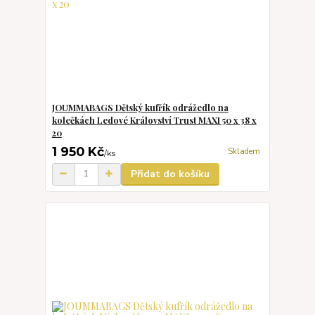
JOUMMABAGS Dětský kufřík odrážedlo na
kolečkách Ledové Království Trust MAXI 50 x 38 x
20
1 950 Kč
Skladem
/
ks
Přidat do košíku