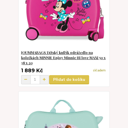
JOUMMABAGS Dětský kufřík odrážedlo na
kolečkách MINNIE Enjoy Minnie Hi love MAXI 50 x
38 x 20
1 889 Kč
skladem
Přidat do košíku