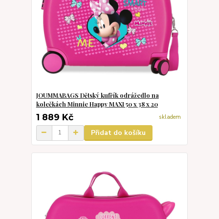
JOUMMABAGS Dětský kufřík odrážedlo na
kolečkách Minnie Happy MAXI 50 x 38 x 20
1 889 Kč
skladem
Přidat do košíku