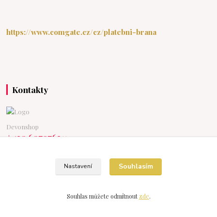
https://www.comgate.cz/cz/platebni-brana
Kontakty
Devonshop
+420 607976211
(Po-Pá 15:30-20:00 So-Ne 9:00-18:00)
devonshop@centrum.cz
Souhlasím
Nastavení
Souhlas můžete odmítnout
zde
.