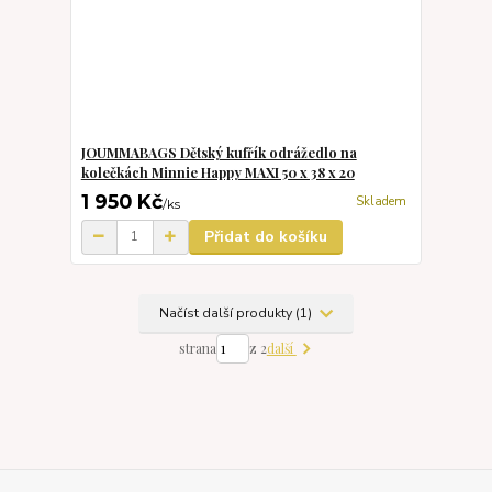
JOUMMABAGS Dětský kufřík odrážedlo na
kolečkách Minnie Happy MAXI 50 x 38 x 20
1 950 Kč
Skladem
/
ks
Přidat do košíku
Načíst další produkty (1)
další
strana
z 2