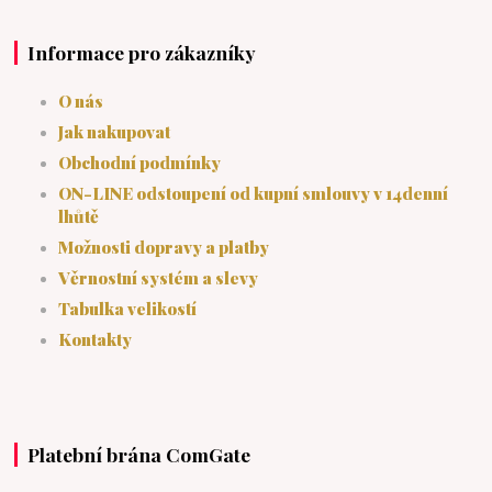
Informace pro zákazníky
O nás
Jak nakupovat
Obchodní podmínky
ON-LINE odstoupení od kupní smlouvy v 14denní
lhůtě
Možnosti dopravy a platby
Věrnostní systém a slevy
Tabulka velikostí
Kontakty
Platební brána ComGate