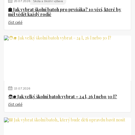
20
.
07
.
2026
Škola a školní výbava
🏫 Jak vybrat školní batoh pro prvňáka? 10 věcí, které by
měl vědět každý rodič
číst celé
19
.
07
.
2026
🧑‍🎓 Jak velký školní batoh vybrat – 24 l, 26 l nebo 30 l?
číst celé