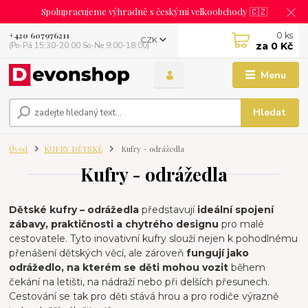
Spolupracujeme výhradně s českými velkoobchody 🇨🇿
0
ks
+420 607976211
CZK
za
0 Kč
(Po-Pá 15:30-20:00 So-Ne 9:00-18:00)
Menu
Hledat
Úvod
KUFRY DĚTSKÉ
Kufry - odrážedla
Kufry - odrážedla
Dětské kufry – odrážedla
představují
ideální spojení
zábavy, praktičnosti a chytrého designu
pro malé
cestovatele. Tyto inovativní kufry slouží nejen k pohodlnému
přenášení dětských věcí, ale zároveň
fungují jako
odrážedlo, na kterém se děti mohou vozit
během
čekání na letišti, na nádraží nebo při delších přesunech.
Cestování se tak pro děti stává hrou a pro rodiče výrazně