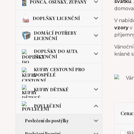
svátků
.
PONČA, OSUŠKY, ŽUPANY
domova
DOPLŇKY LICENČNÍ
V nabíd
vzory
v 
DOMÁCÍ POTŘEBY
příjemn
LICENČNÍ
Vánoční
DOPLŇKY DO AUTA
krásně 
LICENČNÍ
KUFRY CESTOVNÍ PRO
DOSPĚLÉ
KUFRY DĚTSKÉ
POVLEČENÍ
Cena:
Povlečení do postýlky
Skl
Povlečení licenční