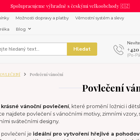
Spolupracujeme výhradně s českými velkoobchody 🇨🇿
ínky
Možnosti dopravy a platby
Věrnostní systém a slevy
uréka
Blog
Nevíte
Hledat
+420
(Po-Pá
OVLEČENÍ
Povlečení vánoční
Povlečení vá
e
krásné vánoční povlečení
, které promění ložnici i dě
e najdete povlečení s vánočními motivy, zimními vzory, 
ními svátečními designy.
 povlečení je
ideální pro vytvoření hřejivé a pohod