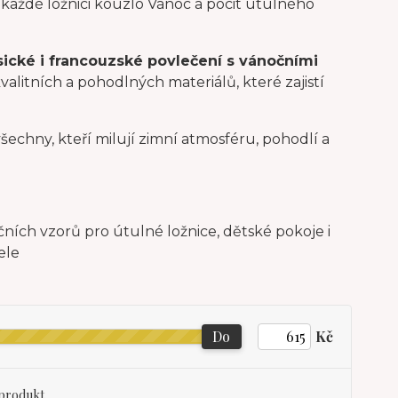
í každé ložnici kouzlo Vánoc a pocit útulného
asické i francouzské povlečení s vánočními
valitních a pohodlných materiálů, které zajistí
chny, kteří milují zimní atmosféru, pohodlí a
Do
Kč
produkt