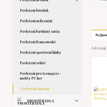
Povlečení fototisk
Povlečení nelicenční
Povlečení bavlněný satén
Nejnov
Povlečení francouzské
Zobrazuji 
Povlečení sportovní kluby
Povlečení svítící
Povlečení pro teenagers -
motivy PC her
Povlečení vánoční
PROSTĚRADLA