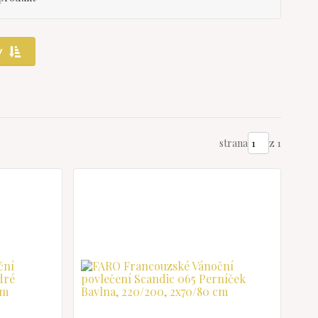
y
strana
z 1