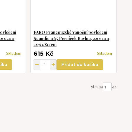
ovlečení
FARO Francouzské Vánoční povlečení
220/200,
Scandic 065 Perníček Bavlna, 220/200,
2x70/80 cm
615 Kč
Skladem
Skladem
šíku
Přidat do košíku
strana
z 1