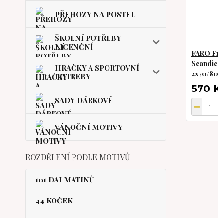
PŘEHOZY NA POSTEL
ŠKOLNÍ POTŘEBY
LICENČNÍ
FARO Fr
Scandic
HRAČKY A SPORTOVNÍ
2x70/80
POTŘEBY
570 
SADY DÁRKOVÉ
VÁNOČNÍ MOTIVY
ROZDĚLENÍ PODLE MOTIVŮ
101 DALMATINŮ
44 KOČEK