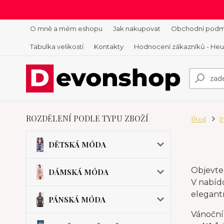
O mně a mém eshopu
Jak nakupovat
Obchodní podm
Tabulka velikostí
Kontakty
Hodnocení zákazníků - He
ROZDĚLENÍ PODLE TYPU ZBOŽÍ
Úvod
P
DĚTSKÁ MÓDA
Objevt
DÁMSKÁ MÓDA
V nabídc
elegant
PÁNSKÁ MÓDA
Vánoční