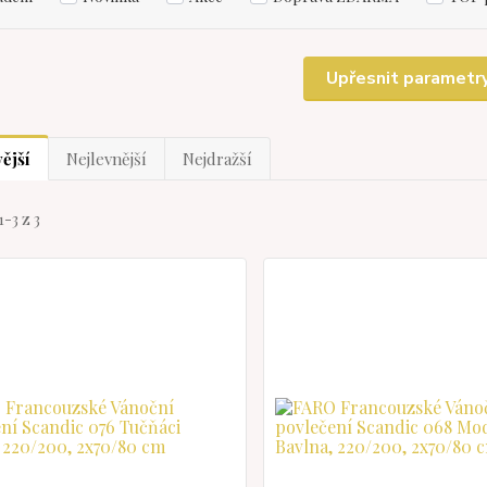
Upřesnit parametr
ější
Nejlevnější
Nejdražší
1-3 z 3