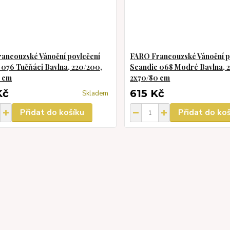
ancouzské Vánoční povlečení
FARO Francouzské Vánoční p
 076 Tučňáci Bavlna, 220/200,
Scandic 068 Modré Bavlna, 
 cm
2x70/80 cm
Kč
615 Kč
Skladem
Přidat do košíku
Přidat do ko