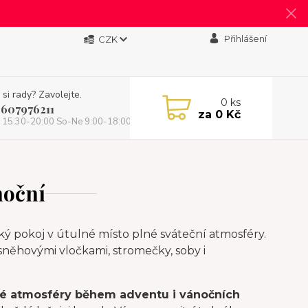
Přihlášení
CZK
 si rady? Zavolejte.
0
ks
 607976211
za
0 Kč
 15:30-20:00 So-Ne 9:00-18:00)
noční
tský pokoj v útulné místo plné sváteční atmosféry.
sněhovými vločkami, stromečky, soby i
ové atmosféry během adventu i vánočních