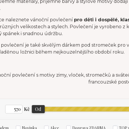
 Jemné materiály, příjemné barvy a stylové motivy dodaj
.
ce naleznete vánoční povlečení
pro děti i dospělé, kl
různých velikostech a stylech. Povlečení je vyrobeno z k
ý spánek i snadnou údržbu.
 povlečení je také skvělým dárkem pod stromeček pro vše
sladěnou ložnici během nejkouzelnějšího období roku.
Kč
Od
adem
Novinka
Akce
Doprava ZDARMA
TOP 