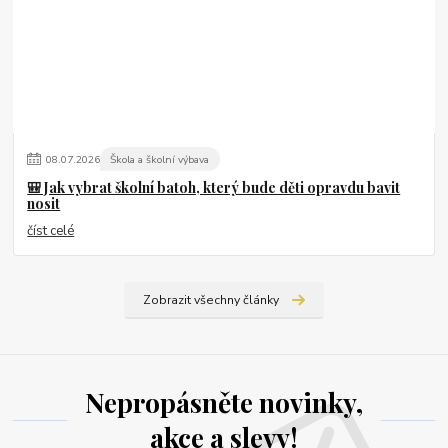
08
.
07
.
2026
Škola a školní výbava
🎒 Jak vybrat školní batoh, který bude děti opravdu bavit
nosit
číst celé
Zobrazit všechny články
Nepropásněte novinky,
akce a slevy!