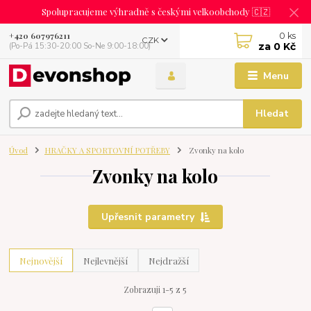
Spolupracujeme výhradně s českými velkoobchody 🇨🇿
0
ks
+420 607976211
CZK
za
0 Kč
(Po-Pá 15:30-20:00 So-Ne 9:00-18:00)
Menu
Hledat
Úvod
HRAČKY A SPORTOVNÍ POTŘEBY
Zvonky na kolo
Zvonky na kolo
Upřesnit parametry
Nejnovější
Nejlevnější
Nejdražší
Zobrazuji 1-5 z 5