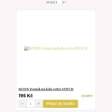
strana
z 1
SEVEN Zvonek na kolo retro STITCH
195 Kč
skladem
Přidat do košíku