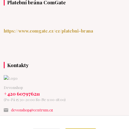
Platební brána ComGate
https://www.comgate.cz/cz/platebni-brana
Kontakty
Devonshop
+420 607976211
(Po-Pá 15:30-20:00 So-Ne 9:00-18:00)
devonshop@centrum.cz