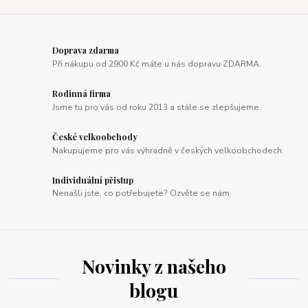
Doprava zdarma
Při nákupu od 2900 Kč máte u nás dopravu ZDARMA.
Rodinná firma
Jsme tu pro vás od roku 2013 a stále se zlepšujeme.
České velkoobchody
Nakupujeme pro vás výhradně v českých velkoobchodech.
Individuální přistup
Nenašli jste, co potřebujete? Ozvěte se nám.
Novinky z našeho
blogu