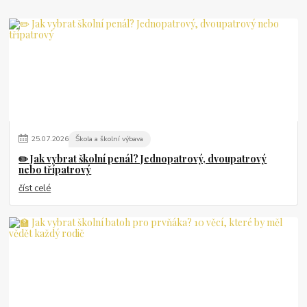
25
.
07
.
2026
Škola a školní výbava
✏️ Jak vybrat školní penál? Jednopatrový, dvoupatrový
nebo třípatrový
číst celé