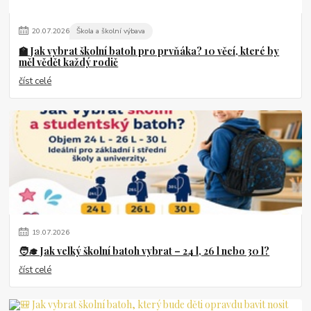
20
.
07
.
2026
Škola a školní výbava
🏫 Jak vybrat školní batoh pro prvňáka? 10 věcí, které by
měl vědět každý rodič
číst celé
19
.
07
.
2026
🧑‍🎓 Jak velký školní batoh vybrat – 24 l, 26 l nebo 30 l?
číst celé