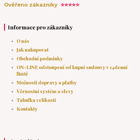
Ověřeno zákazníky
⭐⭐⭐⭐⭐
Informace pro zákazníky
O nás
Jak nakupovat
Obchodní podmínky
ON-LINE odstoupení od kupní smlouvy v 14denní
lhůtě
Možnosti dopravy a platby
Věrnostní systém a slevy
Tabulka velikostí
Kontakty