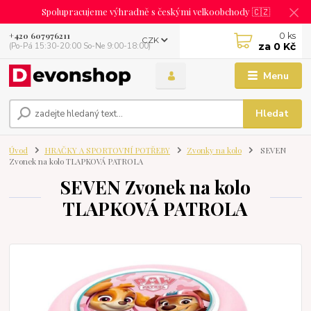
Spolupracujeme výhradně s českými velkoobchody 🇨🇿
0
ks
+420 607976211
CZK
za
0 Kč
(Po-Pá 15:30-20:00 So-Ne 9:00-18:00)
Menu
Hledat
Úvod
HRAČKY A SPORTOVNÍ POTŘEBY
Zvonky na kolo
SEVEN
Zvonek na kolo TLAPKOVÁ PATROLA
SEVEN Zvonek na kolo
TLAPKOVÁ PATROLA