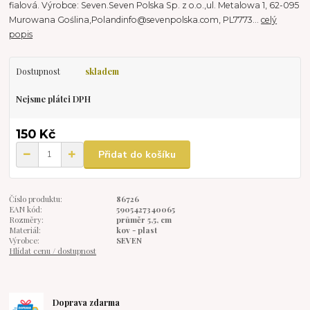
fialová. Výrobce: Seven.Seven Polska Sp. z o.o.,ul. Metalowa 1, 62-095
Murowana Goślina,Polandinfo@sevenpolska.com, PL7773...
celý
popis
Dostupnost
skladem
Nejsme plátci DPH
150 Kč
Přidat do košíku
Číslo produktu:
86726
EAN kód:
5905427340065
Rozměry:
průměr 5,5, cm
Materiál:
kov - plast
Výrobce:
SEVEN
Hlídat cenu / dostupnost
Doprava zdarma