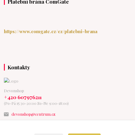
Platební brána ComGate
https://www.comgate.cz/cz/platebni-brana
Kontakty
Devonshop
+420 607976211
(Po-Pá 15:30-20:00 So-Ne 9:00-18:00)
devonshop@centrum.cz