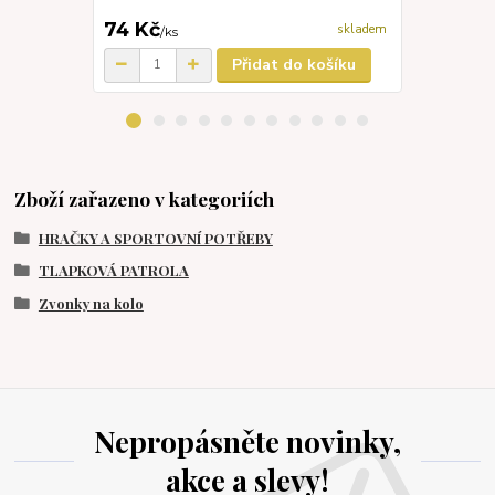
74 Kč
180 Kč
skladem
/
ks
/
k
Přidat do košíku
Zboží zařazeno v kategoriích
HRAČKY A SPORTOVNÍ POTŘEBY
TLAPKOVÁ PATROLA
Zvonky na kolo
Nepropásněte novinky,
akce a slevy!