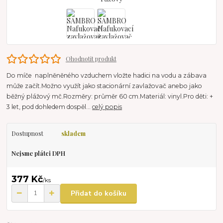
Ohodnotit produkt
Do míče naplněněného vzduchem vložte hadici na vodu a zábava
může začít.Možno využít jako stacionární zavlažovač anebo jako
běžný plážový mč.Rozměry: průměr 60 cm.Materiál: vinyl.Pro děti: +
3 let, pod dohledem dospěl...
celý popis
Dostupnost
skladem
Nejsme plátci DPH
377 Kč
/
ks
Přidat do košíku