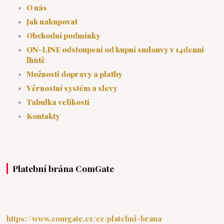
O nás
Jak nakupovat
Obchodní podmínky
ON-LINE odstoupení od kupní smlouvy v 14denní
lhůtě
Možnosti dopravy a platby
Věrnostní systém a slevy
Tabulka velikostí
Kontakty
Platební brána ComGate
https://www.comgate.cz/cz/platebni-brana