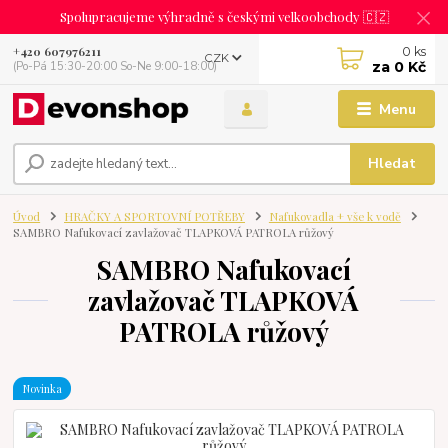
Spolupracujeme výhradně s českými velkoobchody 🇨🇿
0
ks
+420 607976211
CZK
za
0 Kč
(Po-Pá 15:30-20:00 So-Ne 9:00-18:00)
Menu
Hledat
Úvod
HRAČKY A SPORTOVNÍ POTŘEBY
Nafukovadla + vše k vodě
SAMBRO Nafukovací zavlažovač TLAPKOVÁ PATROLA růžový
SAMBRO Nafukovací
zavlažovač TLAPKOVÁ
PATROLA růžový
Novinka