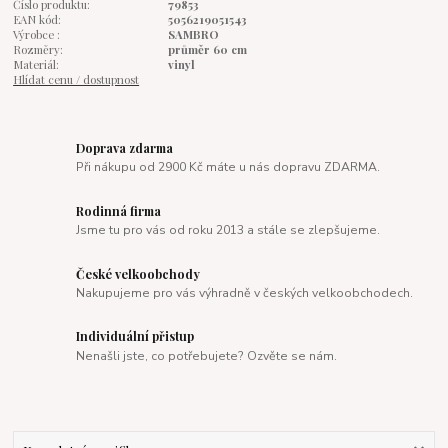
Číslo produktu:
79853
EAN kód:
5056219051543
Výrobce :
SAMBRO
Rozměry:
průměr 60 cm
Materiál:
vinyl
Hlídat cenu / dostupnost
Doprava zdarma
Při nákupu od 2900 Kč máte u nás dopravu ZDARMA.
Rodinná firma
Jsme tu pro vás od roku 2013 a stále se zlepšujeme.
České velkoobchody
Nakupujeme pro vás výhradně v českých velkoobchodech.
Individuální přistup
Nenašli jste, co potřebujete? Ozvěte se nám.