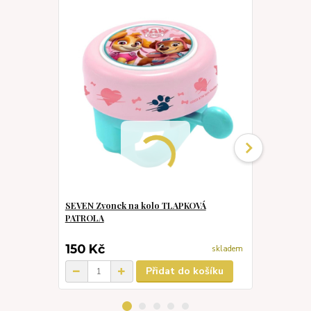
SEVEN Zvonek na kolo TLAPKOVÁ
CERDA Plav
PATROLA
jednodílné s
150 Kč
240 Kč
skladem
Přidat do košíku