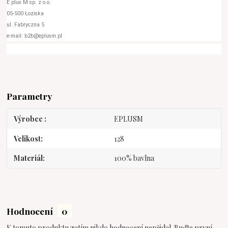
E plus M sp. z o.o.
05-500 Łoziska
ul. Fabryczna 5
e-mail: b2b@eplusm.pl
Parametry
Výrobce
EPLUSM
Velikost
128
Materiál
100% bavlna
Hodnocení
0
K tomuto produktu zatím nikdo hodnocení nepřidal. Buďte první.