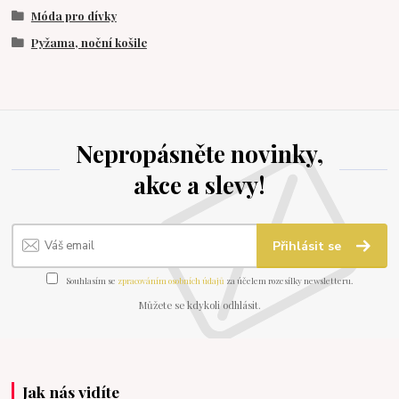
Móda pro dívky
Pyžama, noční košile
Nepropásněte novinky,
akce a slevy!
Přihlásit se
Souhlasím se
zpracováním osobních údajů
za účelem rozesílky newsletteru.
Můžete se kdykoli odhlásit.
Jak nás vidíte