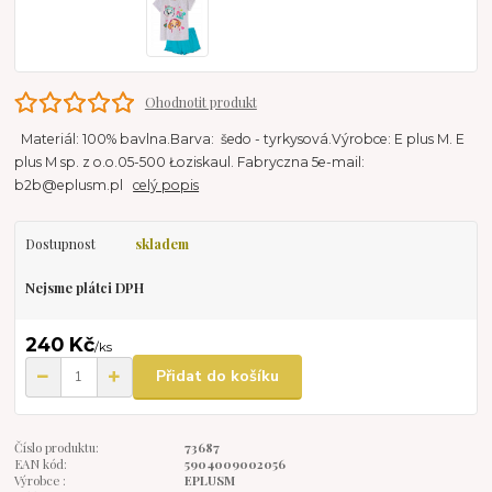
Ohodnotit produkt
Materiál: 100% bavlna.Barva: šedo - tyrkysová.Výrobce: E plus M. E
plus M sp. z o.o.05-500 Łoziskaul. Fabryczna 5e-mail:
b2b@eplusm.pl
celý popis
Dostupnost
skladem
Nejsme plátci DPH
240 Kč
/
ks
Přidat do košíku
Číslo produktu:
73687
EAN kód:
5904009002056
Výrobce :
EPLUSM