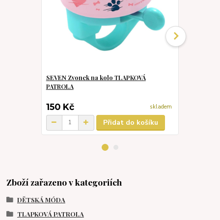
SEVEN Zvonek na kolo TLAPKOVÁ
CERDA Plav
PATROLA
jednodílné s
150 Kč
240 Kč
skladem
Přidat do košíku
Zboží zařazeno v kategoriích
DĚTSKÁ MÓDA
TLAPKOVÁ PATROLA