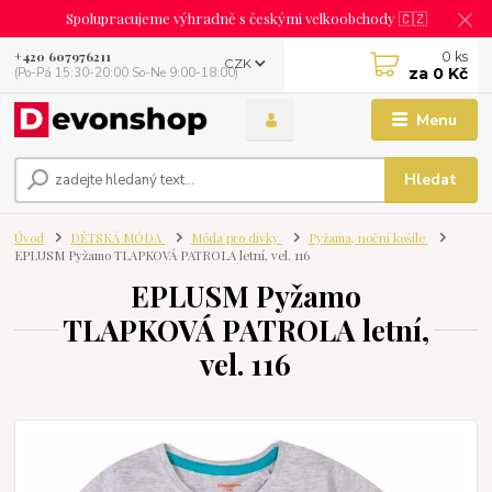
Spolupracujeme výhradně s českými velkoobchody 🇨🇿
0
ks
+420 607976211
CZK
za
0 Kč
(Po-Pá 15:30-20:00 So-Ne 9:00-18:00)
Menu
Hledat
Úvod
DĚTSKÁ MÓDA
Móda pro dívky
Pyžama, noční košile
EPLUSM Pyžamo TLAPKOVÁ PATROLA letní, vel. 116
EPLUSM Pyžamo
TLAPKOVÁ PATROLA letní,
vel. 116