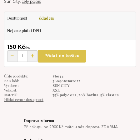
Sun City.
celý popis
Dostupnost
skladem
Nejsme plátci DPH
150 Kč
/
ks
Přidat do košíku
Číslo produktu:
86034
EAN kód:
3609082882022
Výrobce :
SUN CITY
Velikost:
XXL
Materiál:
75% polyester, 20% bavlna, 5% elastan
Hlídat cenu / dostupnost
Doprava zdarma
Při nákupu od 2900 Kč máte u nás dopravu ZDARMA.