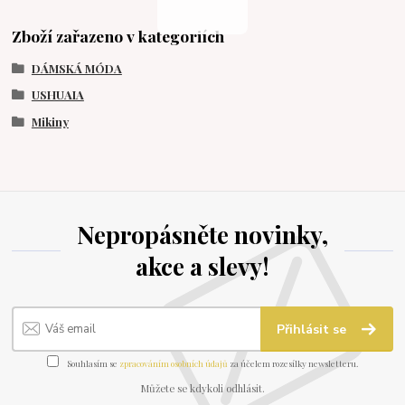
Zboží zařazeno v kategoriích
DÁMSKÁ MÓDA
USHUAIA
Mikiny
Nepropásněte novinky,
akce a slevy!
Přihlásit se
Souhlasím se
zpracováním osobních údajů
za účelem rozesílky newsletteru.
Můžete se kdykoli odhlásit.