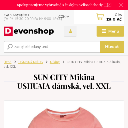
Spolupracujeme výhradně s českými velkoobchody 🇨🇿
0
ks
+420 607976211
CZK
za
0 Kč
(Po-Pá 15:30-20:00 So-Ne 9:00-18:00)
Menu
Hledat
Úvod
DÁMSKÁ MÓDA
Mikiny
SUN CITY Mikina USHUAIA dámská,
vel. XXL
SUN CITY Mikina
USHUAIA dámská, vel. XXL