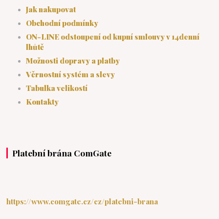
Jak nakupovat
Obchodní podmínky
ON-LINE odstoupení od kupní smlouvy v 14denní
lhůtě
Možnosti dopravy a platby
Věrnostní systém a slevy
Tabulka velikostí
Kontakty
Platební brána ComGate
https://www.comgate.cz/cz/platebni-brana