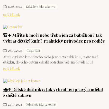
17
.
08
.
2024
Když leje jako z konve
celý článek
🎒✈️ Míříte k moři nebo třeba jen za babičkou? Jak
vybrat dětský kufr? Praktický průvodce pro rodiče
26
.
07
.
2024
Cestování
Ať už vyrážíte k moři nebo třeba jenom za babičkou, řešíte také
otázku, do čeho dětem zabalit potřebné věci na dovolenou?
celý článek
🌧️☂️ Dětské deštníky: Jak vybrat ten pravý a udělat
z deště zábavu
22
.
07
.
2024
Když leje jako z konve