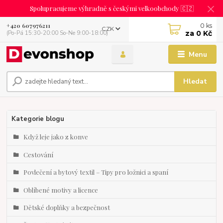
Spolupracujeme výhradně s českými velkoobchody 🇨🇿
0
ks
+420 607976211
CZK
za
0 Kč
(Po-Pá 15:30-20:00 So-Ne 9:00-18:00)
Menu
Hledat
Kategorie blogu
Když leje jako z konve
Cestování
Povlečení a bytový textil – Tipy pro ložnici a spaní
Oblíbené motivy a licence
Dětské doplňky a bezpečnost