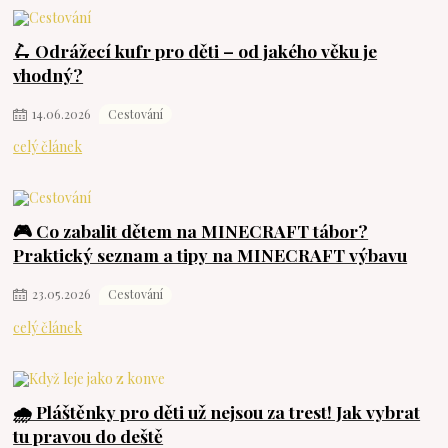
🛴 Odrážecí kufr pro děti – od jakého věku je
vhodný?
14
.
06
.
2026
Cestování
celý článek
🎮 Co zabalit dětem na MINECRAFT tábor?
Praktický seznam a tipy na MINECRAFT výbavu
23
.
05
.
2026
Cestování
celý článek
🌧️ Pláštěnky pro děti už nejsou za trest! Jak vybrat
tu pravou do deště