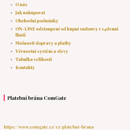
O nás
Jak nakupovat
Obchodní podmínky
ON-LINE odstoupení od kupní smlouvy v 14denní
lhůtě
Možnosti dopravy a platby
Věrnostní systém a slevy
Tabulka velikostí
Kontakty
Platební brána ComGate
https://www.comgate.cz/cz/platebni-brana