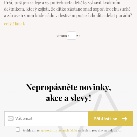
Prší, prší jen se leje a vy potřebujete dětičky vybavit kvalitním
deštníkem, který zajistí, že dítko zůstane snad aspoň trochu suché
a zároveň s ním bude rádo v deštivém počasí chodit a dělat parádu?
celý článek
strana
z 1
Nepropásněte novinky,
akce a slevy!
Přihlásit se
Souhlasím se
zpracováním osobních údajů
za účelem rozesílky newsletteru.