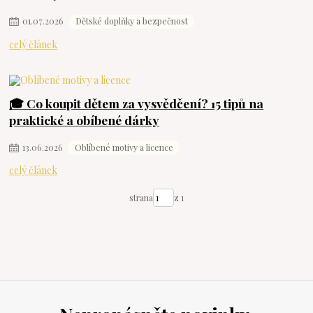
01
.
07
.
2026
Dětské doplňky a bezpečnost
celý článek
🎓 Co koupit dětem za vysvědčení? 15 tipů na
praktické a obíbené dárky
13
.
06
.
2026
Oblíbené motivy a licence
celý článek
strana
z 1