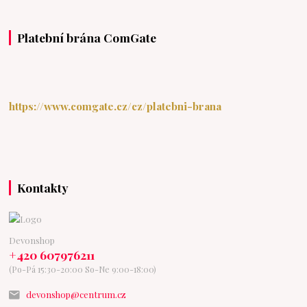
Platební brána ComGate
https://www.comgate.cz/cz/platebni-brana
Kontakty
Devonshop
+420 607976211
(Po-Pá 15:30-20:00 So-Ne 9:00-18:00)
devonshop@centrum.cz