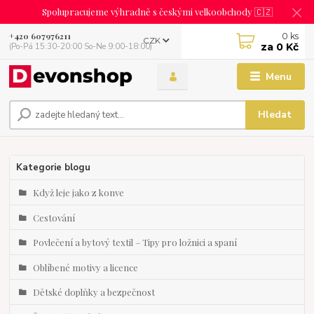
Spolupracujeme výhradně s českými velkoobchody 🇨🇿
0
ks
+420 607976211
CZK
za
0 Kč
(Po-Pá 15:30-20:00 So-Ne 9:00-18:00)
Menu
Hledat
Kategorie blogu
Když leje jako z konve
Cestování
Povlečení a bytový textil – Tipy pro ložnici a spaní
Oblíbené motivy a licence
Dětské doplňky a bezpečnost