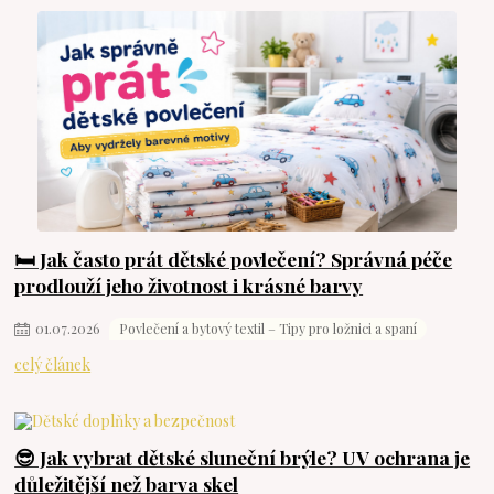
🛏️ Jak často prát dětské povlečení? Správná péče
prodlouží jeho životnost i krásné barvy
01
.
07
.
2026
Povlečení a bytový textil – Tipy pro ložnici a spaní
celý článek
😎 Jak vybrat dětské sluneční brýle? UV ochrana je
důležitější než barva skel