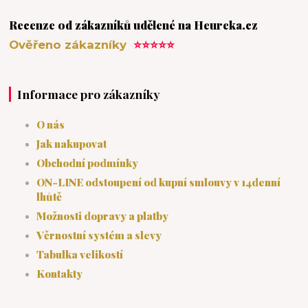
Recenze od zákazníků udělené na Heureka.cz
Ověřeno zákazníky
⭐⭐⭐⭐⭐
Informace pro zákazníky
O nás
Jak nakupovat
Obchodní podmínky
ON-LINE odstoupení od kupní smlouvy v 14denní
lhůtě
Možnosti dopravy a platby
Věrnostní systém a slevy
Tabulka velikostí
Kontakty