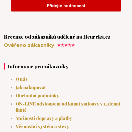
Recenze od zákazníků udělené na Heureka.cz
Ověřeno zákazníky
⭐⭐⭐⭐⭐
Informace pro zákazníky
O nás
Jak nakupovat
Obchodní podmínky
ON-LINE odstoupení od kupní smlouvy v 14denní
lhůtě
Možnosti dopravy a platby
Věrnostní systém a slevy