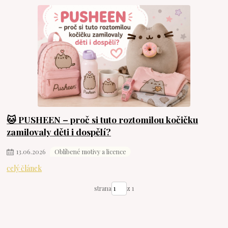
🐱 PUSHEEN – proč si tuto roztomilou kočičku
zamilovaly děti i dospělí?
13
.
06
.
2026
Oblíbené motivy a licence
celý článek
strana
z 1