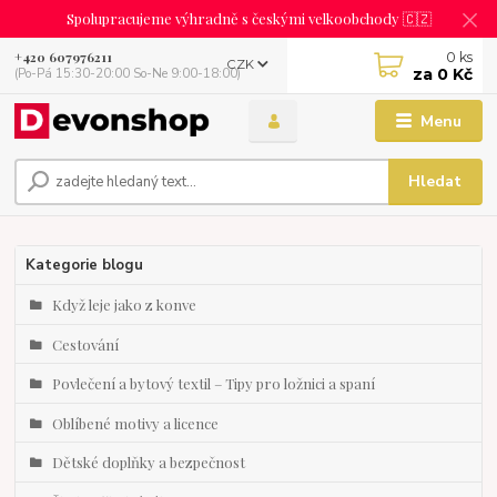
Spolupracujeme výhradně s českými velkoobchody 🇨🇿
0
ks
+420 607976211
CZK
za
0 Kč
(Po-Pá 15:30-20:00 So-Ne 9:00-18:00)
Menu
Hledat
Kategorie blogu
Když leje jako z konve
Cestování
Povlečení a bytový textil – Tipy pro ložnici a spaní
Oblíbené motivy a licence
Dětské doplňky a bezpečnost