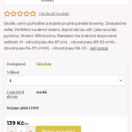
Ohodnotit produkt
Skvělé, velmi pohodlné a krásné pružné pánské boxerky. Dostatečně
velké. Perfektní na denní nošení, stejně tak lze užít i jako součást
pyžama. Složení: 95% bavlna, 5%elasten Na krabičce doporuené
velikosti: M - obvod pasu 84-87 cmL - obvod pasu 89-92 cmXL -
obvod pasu 94-97 cmXXL - obvod pasu 98-101...
celý popis
Dostupnost
Skladem
Velikost
Cena před
139 Kč
slevou
Nejsme plátci DPH
139 Kč
/
ks
Přidat do košíku