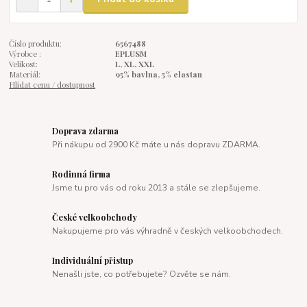
Číslo produktu:
6567488
Výrobce :
EPLUSM
Velikost:
L, XL, XXL
Materiál:
95% bavlna, 5% elastan
Hlídat cenu / dostupnost
Doprava zdarma
Při nákupu od 2900 Kč máte u nás dopravu ZDARMA.
Rodinná firma
Jsme tu pro vás od roku 2013 a stále se zlepšujeme.
České velkoobchody
Nakupujeme pro vás výhradně v českých velkoobchodech.
Individuální přistup
Nenašli jste, co potřebujete? Ozvěte se nám.