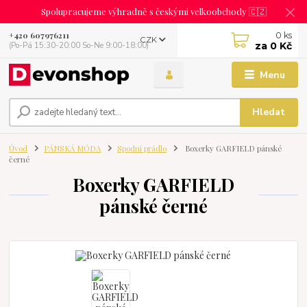
Spolupracujeme výhradně s českými velkoobchody 🇨🇿
0
ks
+420 607976211
CZK
za
0 Kč
(Po-Pá 15:30-20:00 So-Ne 9:00-18:00)
Menu
Hledat
Úvod
PÁNSKÁ MÓDA
Spodní prádlo
Boxerky GARFIELD pánské
černé
Boxerky GARFIELD
pánské černé