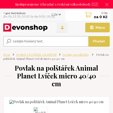
Spolupracujeme výhradně s českými velkoobchody 🇨🇿
0
ks
+420 607976211
CZK
za
0 Kč
(Po-Pá 15:30-20:00 So-Ne 9:00-18:00)
Menu
Hledat
Úvod
DOMÁCÍ POTŘEBY LICENČNÍ
Povlaky na polštářky
Povlak na
polštářek Animal Planet Lvíček micro 40/40 cm
Povlak na polštářek Animal
Planet Lvíček micro 40/40
cm