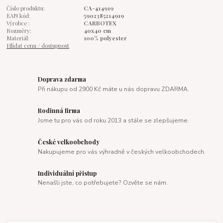
Číslo produktu:
CA-414919
EAN kód:
5902385214919
Výrobce :
CARBOTEX
Rozměry:
40x40 cm
Materiál:
100% polyester
Hlídat cenu / dostupnost
Doprava zdarma
Při nákupu od 2900 Kč máte u nás dopravu ZDARMA.
Rodinná firma
Jsme tu pro vás od roku 2013 a stále se zlepšujeme.
České velkoobchody
Nakupujeme pro vás výhradně v českých velkoobchodech.
Individuální přistup
Nenašli jste, co potřebujete? Ozvěte se nám.