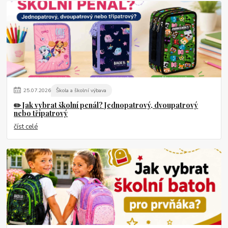
25
.
07
.
2026
Škola a školní výbava
✏️ Jak vybrat školní penál? Jednopatrový, dvoupatrový
nebo třípatrový
číst celé