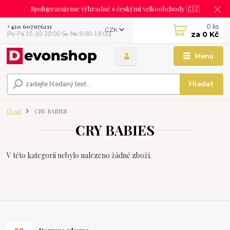
Spolupracujeme výhradně s českými velkoobchody 🇨🇿
0
ks
+420 607976211
CZK
za
0 Kč
(Po-Pá 15:30-20:00 So-Ne 9:00-18:00)
Menu
Hledat
Úvod
CRY BABIES
CRY BABIES
V této kategorii nebylo nalezeno žádné zboží.