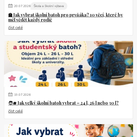
20
.
07
.
2026
Škola a školní výbava
🏫 Jak vybrat školní batoh pro prvňáka? 10 věcí, které by
měl vědět každý rodič
číst celé
19
.
07
.
2026
🧑‍🎓 Jak velký školní batoh vybrat – 24 l, 26 l nebo 30 l?
číst celé