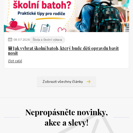
08
.
07
.
2026
Škola a školní výbava
🎒 Jak vybrat školní batoh, který bude děti opravdu bavit
nosit
číst celé
Zobrazit všechny články
Nepropásněte novinky,
akce a slevy!