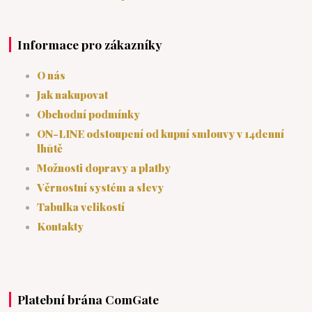
Informace pro zákazníky
O nás
Jak nakupovat
Obchodní podmínky
ON-LINE odstoupení od kupní smlouvy v 14denní
lhůtě
Možnosti dopravy a platby
Věrnostní systém a slevy
Tabulka velikostí
Kontakty
Platební brána ComGate