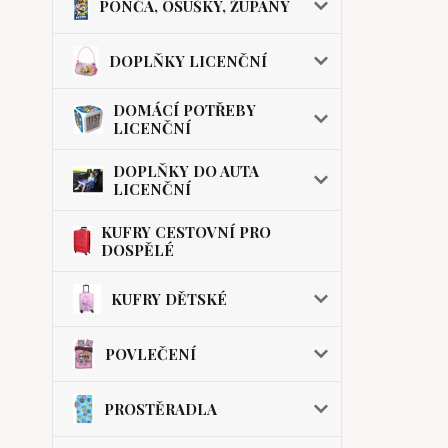
PONČA, OSUŠKY, ŽUPANY
DOPLŇKY LICENČNÍ
DOMÁCÍ POTŘEBY
LICENČNÍ
DOPLŇKY DO AUTA
LICENČNÍ
KUFRY CESTOVNÍ PRO
DOSPĚLÉ
KUFRY DĚTSKÉ
POVLEČENÍ
PROSTĚRADLA