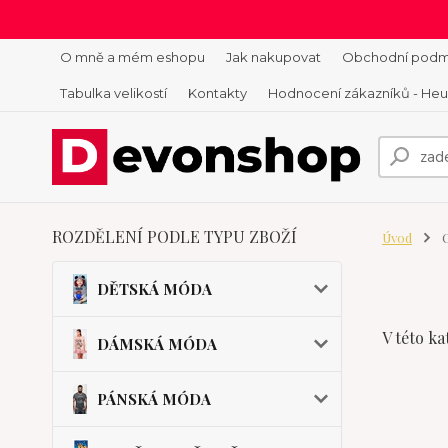
O mně a mém eshopu
Jak nakupovat
Obchodní podm
Tabulka velikostí
Kontakty
Hodnocení zákazníků - He
ROZDĚLENÍ PODLE TYPU ZBOŽÍ
Úvod
C
DĚTSKÁ MÓDA
V této ka
DÁMSKÁ MÓDA
PÁNSKÁ MÓDA