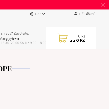
Přihlášení
CZK
 si rady? Zavolejte.
0
ks
 607976211
za
0 Kč
 15:30-20:00 So-Ne 9:00-18:00)
OPE