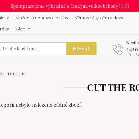
Spolupracujeme výhradně s českými velkoobchody 🇨🇿
ínky
Možnosti dopravy a platby
Věrnostní systém a slevy
uréka
Blog
Nevíte
Hledat
+420
(Po-Pá
UT THE ROPE
CUT THE R
tegorii nebylo nalezeno žádné zboží.