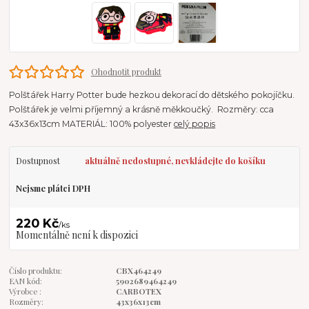
Ohodnotit produkt
Polštářek Harry Potter bude hezkou dekorací do dětského pokojíčku.
Polštářek je velmi příjemný a krásně měkkoučký. Rozměry: cca
43x36x13cm MATERIÁL: 100% polyester
celý popis
Dostupnost
aktuálně nedostupné, nevkládejte do košíku
Nejsme plátci DPH
220 Kč
/
ks
Momentálně není k dispozici
Číslo produktu:
CBX464249
EAN kód:
5902689464249
Výrobce :
CARBOTEX
Rozměry:
43x36x13cm