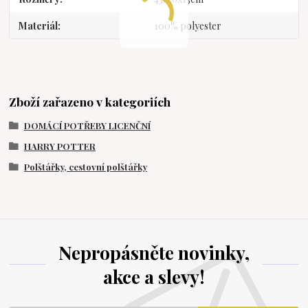
Materiál
100% polyester
Zboží zařazeno v kategoriích
DOMÁCÍ POTŘEBY LICENČNÍ
HARRY POTTER
Polštářky, cestovní polštářky
Nepropásněte novinky,
akce a slevy!