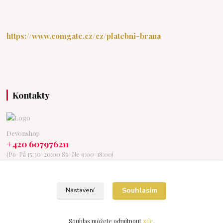
https://www.comgate.cz/cz/platebni-brana
Kontakty
Devonshop
+420 607976211
(Po-Pá 15:30-20:00 So-Ne 9:00-18:00)
devonshop@centrum.cz
Souhlasím
Nastavení
Souhlas můžete odmítnout
zde
.