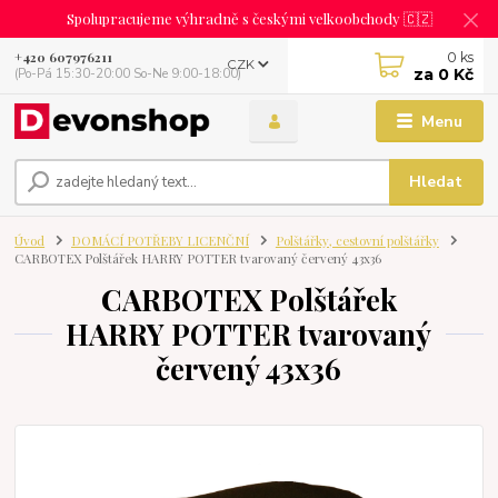
Spolupracujeme výhradně s českými velkoobchody 🇨🇿
0
ks
+420 607976211
CZK
za
0 Kč
(Po-Pá 15:30-20:00 So-Ne 9:00-18:00)
Menu
Hledat
Úvod
DOMÁCÍ POTŘEBY LICENČNÍ
Polštářky, cestovní polštářky
CARBOTEX Polštářek HARRY POTTER tvarovaný červený 43x36
CARBOTEX Polštářek
HARRY POTTER tvarovaný
červený 43x36