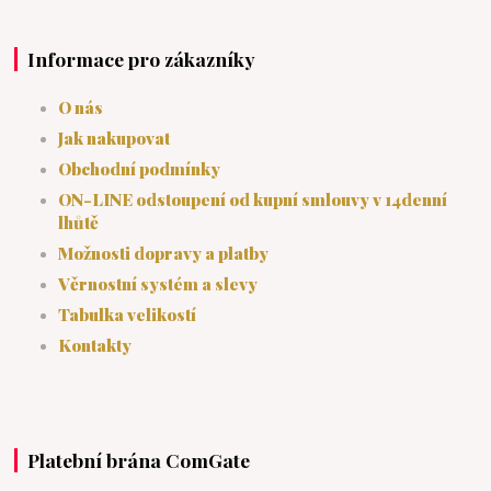
Informace pro zákazníky
O nás
Jak nakupovat
Obchodní podmínky
ON-LINE odstoupení od kupní smlouvy v 14denní
lhůtě
Možnosti dopravy a platby
Věrnostní systém a slevy
Tabulka velikostí
Kontakty
Platební brána ComGate