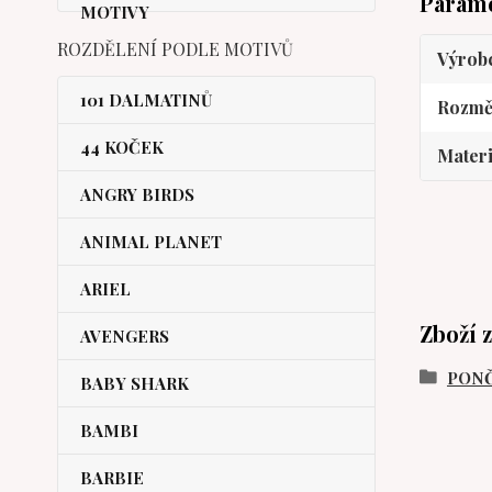
Param
ROZDĚLENÍ PODLE MOTIVŮ
Výrob
101 DALMATINŮ
Rozmě
44 KOČEK
Materi
ANGRY BIRDS
ANIMAL PLANET
ARIEL
Zboží 
AVENGERS
PONČ
BABY SHARK
BAMBI
BARBIE