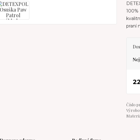
DETEX
100% 
kvali
praní
Dos
Nej
2
Číslo p
Výrobce
Materiá