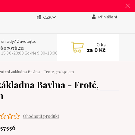
Přihlášení
CZK
 si rady? Zavolejte.
0
ks
 607976211
za
0 Kč
 15:30-20:00 So-Ne 9:00-18:00)
rol základna Bavlna - Froté, 70/140 cm
kladna Bavlna - Froté,
m
Ohodnotit produkt
57556