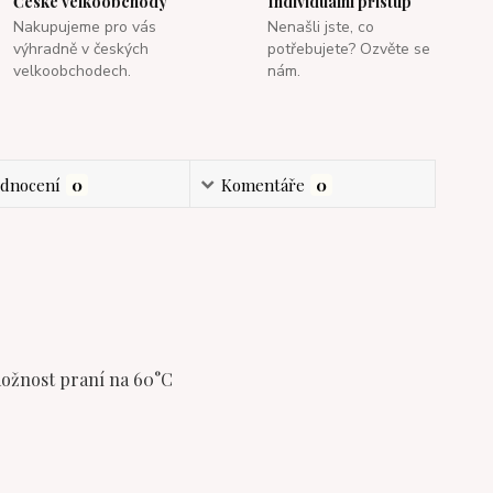
České velkoobchody
Individuální přistup
Nakupujeme pro vás
Nenašli jste, co
výhradně v českých
potřebujete? Ozvěte se
velkoobchodech.
nám.
dnocení
0
Komentáře
0
možnost praní na 60°C