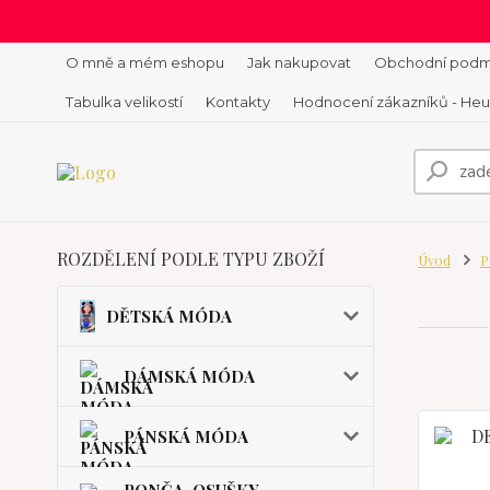
O mně a mém eshopu
Jak nakupovat
Obchodní podm
Tabulka velikostí
Kontakty
Hodnocení zákazníků - He
ROZDĚLENÍ PODLE TYPU ZBOŽÍ
Úvod
P
DĚTSKÁ MÓDA
DÁMSKÁ MÓDA
PÁNSKÁ MÓDA