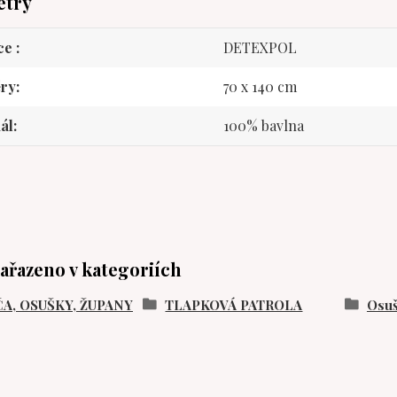
etry
ce
DETEXPOL
ry
70 x 140 cm
ál
100% bavlna
zařazeno v kategoriích
A, OSUŠKY, ŽUPANY
TLAPKOVÁ PATROLA
Osuš