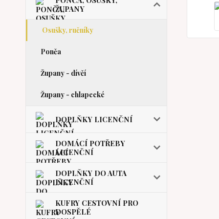
PONČA, OSUŠKY,
ŽUPANY
Osušky, ručníky
Ponča
Župany - dívčí
Župany - chlapecké
DOPLŇKY LICENČNÍ
DOMÁCÍ POTŘEBY
LICENČNÍ
DOPLŇKY DO AUTA
LICENČNÍ
KUFRY CESTOVNÍ PRO
DOSPĚLÉ