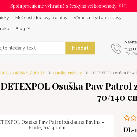
Spolupracujeme výhradně s českými velkoobchody 🇨🇿
ínky
Možnosti dopravy a platby
Věrnostní systém a slevy
uréka
Blog
Nevíte
Hledat
+420
(Po-Pá
ONČA, OSUŠKY, ŽUPANY
Osušky, ručníky
DETEXPOL Osuška Paw Pat
DETEXPOL Osuška Paw Patrol zá
70/140 c
DL-1