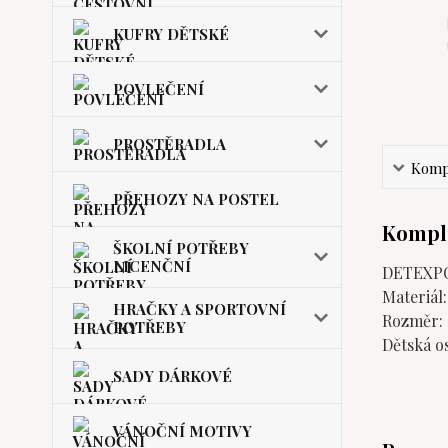
KUFRY DĚTSKÉ
POVLEČENÍ
PROSTĚRADLA
Kompl
PŘEHOZY NA POSTEL
Komple
ŠKOLNÍ POTŘEBY
LICENČNÍ
DETEXPOL
Materiál
HRAČKY A SPORTOVNÍ
Rozměr: 
POTŘEBY
Dětská o
SADY DÁRKOVÉ
VÁNOČNÍ MOTIVY