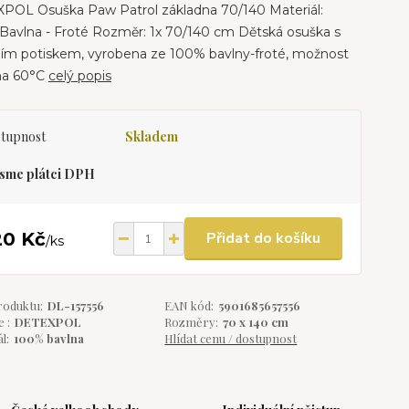
POL Osuška Paw Patrol základna 70/140 Materiál:
Bavlna - Froté Rozměr: 1x 70/140 cm Dětská osuška s
tním potiskem, vyrobena ze 100% bavlny-froté, možnost
 na 60°C
celý popis
tupnost
Skladem
sme plátci DPH
20 Kč
Přidat do košíku
/
ks
roduktu:
DL-157556
EAN kód:
5901685657556
 :
DETEXPOL
Rozměry:
70 x 140 cm
l:
100% bavlna
Hlídat cenu / dostupnost