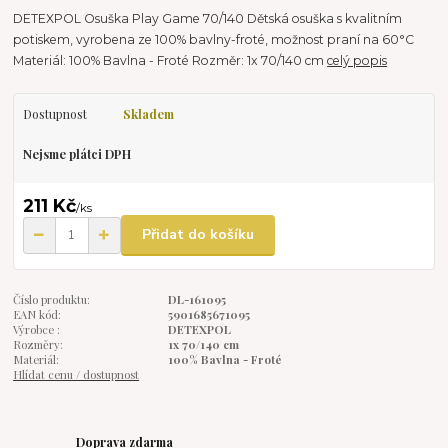
DETEXPOL Osuška Play Game 70/140 Dětská osuška s kvalitním
potiskem, vyrobena ze 100% bavlny-froté, možnost praní na 60°C
Materiál: 100% Bavlna - Froté Rozměr: 1x 70/140 cm
celý popis
Dostupnost
Skladem
Nejsme plátci DPH
211 Kč
/
ks
Přidat do košíku
Číslo produktu:
DL-161095
EAN kód:
5901685671095
Výrobce :
DETEXPOL
Rozměry:
1x 70/140 cm
Materiál:
100% Bavlna - Froté
Hlídat cenu / dostupnost
Doprava zdarma