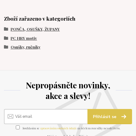
Zboží zařazeno v kategoriích
PONČA, OSUŠKY, ŽUPANY
PC HRY motiv
Osušky, ručníky
Nepropásněte novinky,
akce a slevy!
Přihlásit se
Souhlasím se
zpracováním osobních údajů
za účelem rozesílky newsletteru.