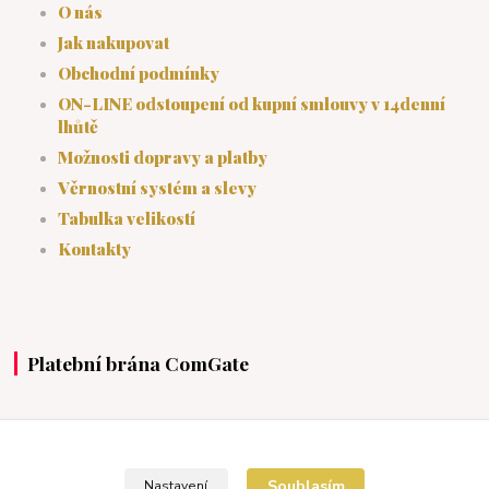
O nás
Jak nakupovat
Obchodní podmínky
ON-LINE odstoupení od kupní smlouvy v 14denní
lhůtě
Možnosti dopravy a platby
Věrnostní systém a slevy
Tabulka velikostí
Kontakty
Platební brána ComGate
https://www.comgate.cz/cz/platebni-brana
Souhlasím
Nastavení