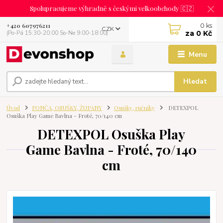
Spolupracujeme výhradně s českými velkoobchody 🇨🇿
0
ks
+420 607976211
CZK
za
0 Kč
(Po-Pá 15:30-20:00 So-Ne 9:00-18:00)
Menu
Hledat
Úvod
PONČA, OSUŠKY, ŽUPANY
Osušky, ručníky
DETEXPOL
Osuška Play Game Bavlna - Froté, 70/140 cm
DETEXPOL Osuška Play
Game Bavlna - Froté, 70/140
cm