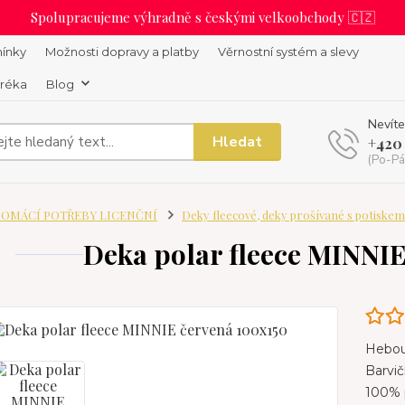
Spolupracujeme výhradně s českými velkoobchody 🇨🇿
ínky
Možnosti dopravy a platby
Věrnostní systém a slevy
uréka
Blog
Nevíte
Hledat
+420
(Po-Pá
OMÁCÍ POTŘEBY LICENČNÍ
Deky fleecové, deky prošívané s potiskem
Deka polar fleece MINNI
Hebou
Barvi
100% p