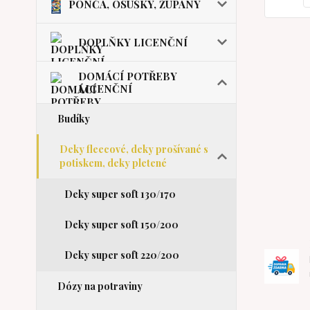
PONČA, OSUŠKY, ŽUPANY
DOPLŇKY LICENČNÍ
DOMÁCÍ POTŘEBY
LICENČNÍ
Budíky
Deky fleecové, deky prošívané s
potiskem, deky pletené
Deky super soft 130/170
Deky super soft 150/200
Deky super soft 220/200
Dózy na potraviny