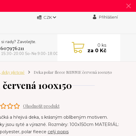
Přihlášení
CZK
 si rady? Zavolejte.
0
ks
 607976211
za
0 Kč
 15:30-20:00 So-Ne 9:00-18:00)
, deky pletené
Deka polar fleece MINNIE červená 100x150
E červená 100x150
Ohodnotit produkt
čká a hřejivá deka, s krásným oblíbeným motivem.
čky jsou syté a výrazné. Rozměry: 100x150cm MATERIÁL:
olyester, polar fleece
celý popis