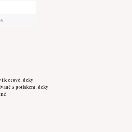
ce
 fleecové, deky
ívané s potiskem, deky
ené