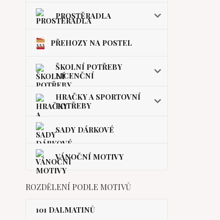
PROSTĚRADLA
PŘEHOZY NA POSTEL
ŠKOLNÍ POTŘEBY
LICENČNÍ
HRAČKY A SPORTOVNÍ
POTŘEBY
SADY DÁRKOVÉ
VÁNOČNÍ MOTIVY
ROZDĚLENÍ PODLE MOTIVŮ
101 DALMATINŮ