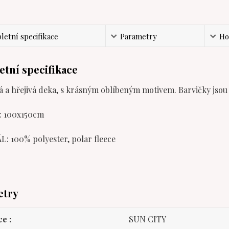
etní specifikace
Parametry
Ho
tní specifikace
 a hřejivá deka, s krásným oblíbeným motivem. Barvičky jsou 
: 100x150cm
: 100% polyester, polar fleece
etry
ce
SUN CITY