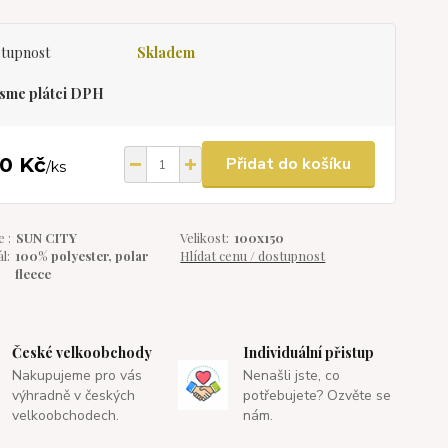
tupnost
Skladem
sme plátci DPH
0 Kč
Přidat do košíku
/
ks
 :
SUN CITY
Velikost:
100x150
l:
100% polyester, polar
Hlídat cenu / dostupnost
fleece
České velkoobchody
Individuální přistup
Nakupujeme pro vás
Nenašli jste, co
výhradně v českých
potřebujete? Ozvěte se
velkoobchodech.
nám.