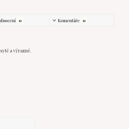
dnocení
0
Komentáře
0
syté a výrazné.