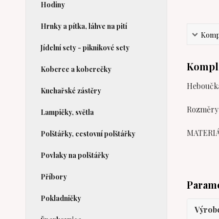
Hodiny
Hrnky a pítka, láhve na pití
Kompl
Jídelní sety - piknikové sety
Komple
Koberce a koberečky
Heboučká
Kuchařské zástěry
Rozměry
Lampičky, světla
MATERIÁL
Polštářky, cestovní polštářky
Povlaky na polštářky
Příbory
Param
Pokladničky
Výrob