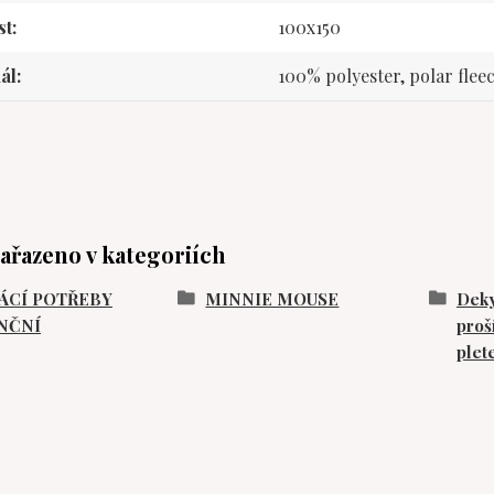
st
100x150
ál
100% polyester, polar flee
zařazeno v kategoriích
CÍ POTŘEBY
MINNIE MOUSE
Deky
NČNÍ
proš
plet