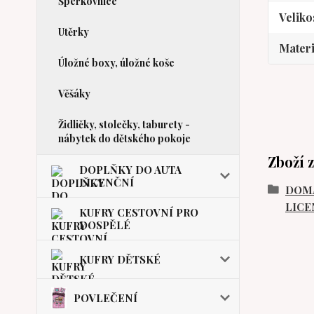
Šperkovnice
Veliko
Utěrky
Materi
Úložné boxy, úložné koše
Věšáky
Židličky, stolečky, taburety -
nábytek do dětského pokoje
Zboží 
DOPLŇKY DO AUTA
LICENČNÍ
DOMÁ
LICE
KUFRY CESTOVNÍ PRO
DOSPĚLÉ
KUFRY DĚTSKÉ
POVLEČENÍ