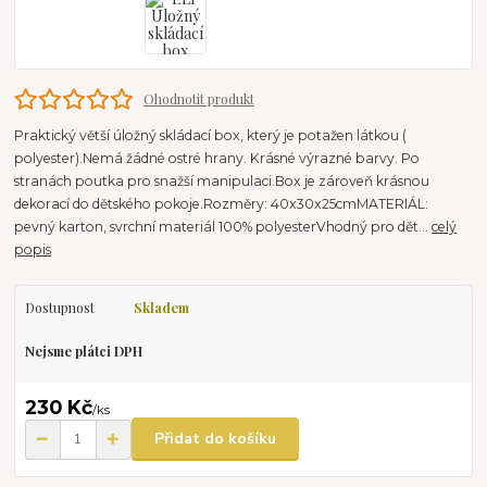
Ohodnotit produkt
Praktický větší úložný skládací box, který je potažen látkou (
polyester).Nemá žádné ostré hrany. Krásné výrazné barvy. Po
stranách poutka pro snažší manipulaci.Box je zároveň krásnou
dekorací do dětského pokoje.Rozměry: 40x30x25cmMATERIÁL:
pevný karton, svrchní materiál 100% polyesterVhodný pro dět...
celý
popis
Dostupnost
Skladem
Nejsme plátci DPH
230 Kč
/
ks
Přidat do košíku