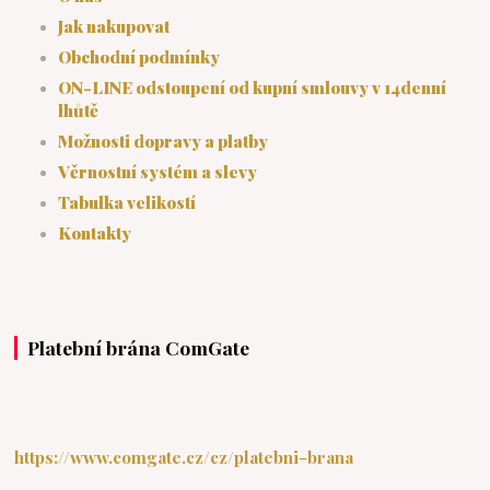
Jak nakupovat
Obchodní podmínky
ON-LINE odstoupení od kupní smlouvy v 14denní
lhůtě
Možnosti dopravy a platby
Věrnostní systém a slevy
Tabulka velikostí
Kontakty
Platební brána ComGate
https://www.comgate.cz/cz/platebni-brana