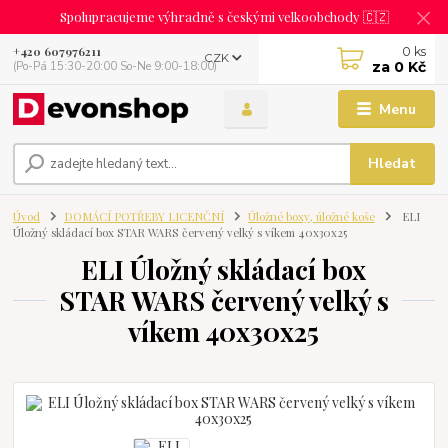
Spolupracujeme výhradně s českými velkoobchody 🇨🇿
0
ks
+420 607976211
CZK
za
0 Kč
(Po-Pá 15:30-20:00 So-Ne 9:00-18:00)
Menu
Hledat
Úvod
DOMÁCÍ POTŘEBY LICENČNÍ
Úložné boxy, úložné koše
ELI
Úložný skládací box STAR WARS červený velký s víkem 40x30x25
ELI Úložný skládací box
STAR WARS červený velký s
víkem 40x30x25