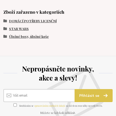
Zboží zařazeno v kategoriích
DOMÁCÍ POTŘEBY LICENČNÍ
STAR WARS
Úložné boxy, úložné koše
Nepropásněte novinky,
akce a slevy!
Přihlásit se
Souhlasím se
zpracováním osobních údajů
za účelem rozesílky newsletteru.
Můžete se kdykoli odhlásit.