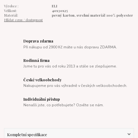
Výrobce :
ELI
Velikost:
40x30x25
Materiál:
pevný karton, svrchní materiál 100% polyester
Hlídat cenu / dostupnost
Doprava zdarma
Při nákupu od 2900 Kč máte u nás dopravu ZDARMA.
Rodinná firma
Jsme tu pro vás od roku 2013 a stále se zlepšujeme.
České velkoobchody
Nakupujeme pro vás výhradně v českých velkoobchodech.
Individuální přistup
Nenašli jste, co potřebujete? Ozvěte se nám.
Kompletní specifikace