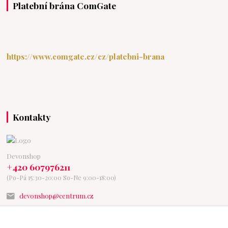
Platební brána ComGate
https://www.comgate.cz/cz/platebni-brana
Kontakty
Devonshop
+420 607976211
(Po-Pá 15:30-20:00 So-Ne 9:00-18:00)
devonshop@centrum.cz