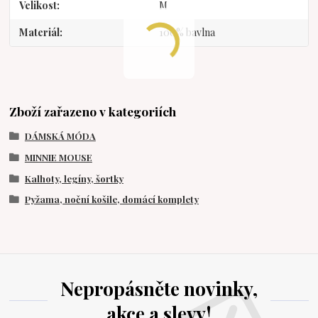
Velikost
M
Materiál
100% bavlna
Zboží zařazeno v kategoriích
DÁMSKÁ MÓDA
MINNIE MOUSE
Kalhoty, legíny, šortky
Pyžama, noční košile, domácí komplety
Nepropásněte novinky,
akce a slevy!