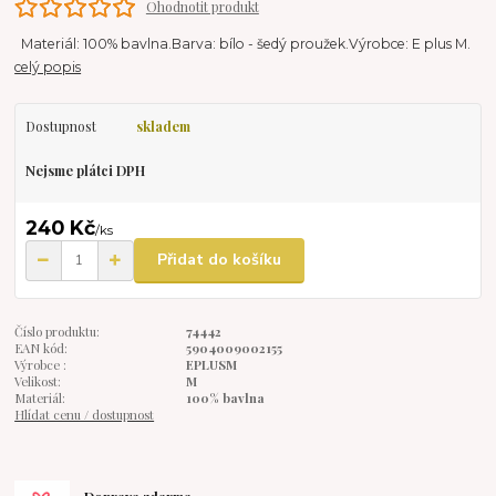
Ohodnotit produkt
Materiál: 100% bavlna.Barva: bílo - šedý proužek.Výrobce: E plus M.
celý popis
Dostupnost
skladem
Nejsme plátci DPH
240 Kč
/
ks
Přidat do košíku
Číslo produktu:
74442
EAN kód:
5904009002155
Výrobce :
EPLUSM
Velikost:
M
Materiál:
100% bavlna
Hlídat cenu / dostupnost