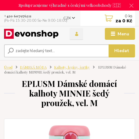
Spolupracujeme výhradně s českými velkoobchody 🇨🇿
0
ks
+420 607976211
CZK
za
0 Kč
(Po-Pá 15:30-20:00 So-Ne 9:00-18:00)
Menu
Hledat
Úvod
DÁMSKÁ MÓDA
Kalhoty, legíny, šortky
EPLUSM Dámské
domácí kalhoty MINNIE šedý proužek, vel. M
EPLUSM Dámské domácí
kalhoty MINNIE šedý
proužek, vel. M