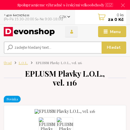
Spolupracujeme výhradně s českými velkoobchody 🇨🇿
0
ks
+420 607976211
CZK
za
0 Kč
(Po-Pá 15:30-20:00 So-Ne 9:00-18:00)
Menu
Hledat
Úvod
L.O.L.
EPLUSM Plavky L.O.L., vel. 116
EPLUSM Plavky L.O.L.,
vel. 116
Novinka