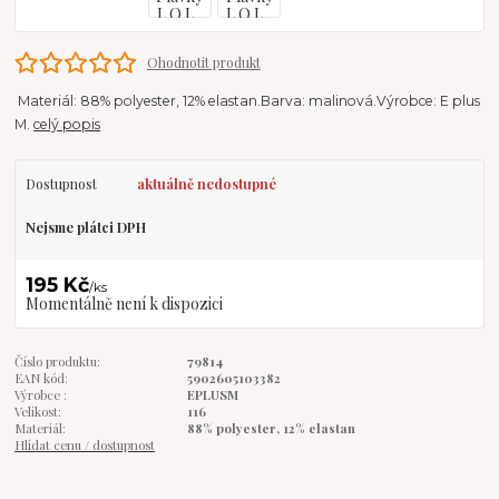
Ohodnotit produkt
Materiál: 88% polyester, 12% elastan.Barva: malinová.Výrobce: E plus
M.
celý popis
Dostupnost
aktuálně nedostupné
Nejsme plátci DPH
195 Kč
/
ks
Momentálně není k dispozici
Číslo produktu:
79814
EAN kód:
5902605103382
Výrobce :
EPLUSM
Velikost:
116
Materiál:
88% polyester, 12% elastan
Hlídat cenu / dostupnost