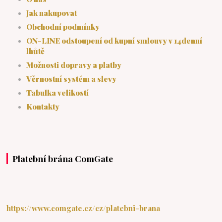
Jak nakupovat
Obchodní podmínky
ON-LINE odstoupení od kupní smlouvy v 14denní
lhůtě
Možnosti dopravy a platby
Věrnostní systém a slevy
Tabulka velikostí
Kontakty
Platební brána ComGate
https://www.comgate.cz/cz/platebni-brana