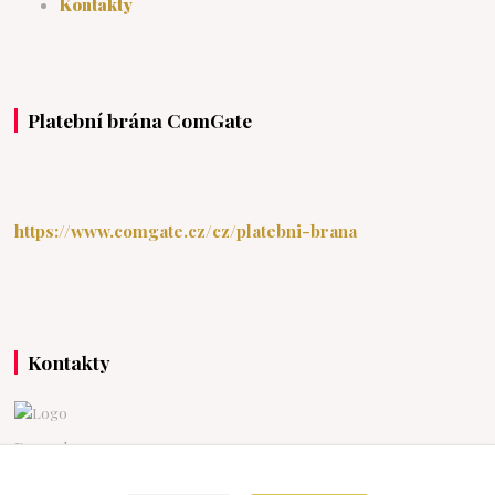
Kontakty
Platební brána ComGate
https://www.comgate.cz/cz/platebni-brana
Kontakty
Devonshop
+420 607976211
(Po-Pá 15:30-20:00 So-Ne 9:00-18:00)