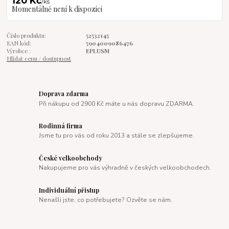
120 Kč
/
ks
Momentálně není k dispozici
Číslo produktu:
52532145
EAN kód:
5904009086476
Výrobce :
EPLUSM
Hlídat cenu / dostupnost
Doprava zdarma
Při nákupu od 2900 Kč máte u nás dopravu ZDARMA.
Rodinná firma
Jsme tu pro vás od roku 2013 a stále se zlepšujeme.
České velkoobchody
Nakupujeme pro vás výhradně v českých velkoobchodech.
Individuální přistup
Nenašli jste, co potřebujete? Ozvěte se nám.