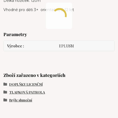
Délka nožiček: 12cm
Vhodné pro děti 3+ orientačně 3-12 let
Parametry
Výrobce
EPLUSM
Zboží zařazeno v kategoriích
DOPLŇKY LICENČNÍ
TLAPKOVÁ PATROLA
Brýle sluneční