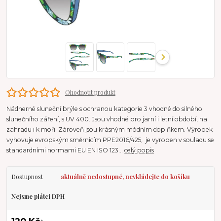
Ohodnotit produkt
Nádherné sluneční brýle s ochranou kategorie 3 vhodné do silného
slunečního záření, s UV 400. Jsou vhodné pro jarní i letní období, na
zahradu i k moři. Zároveň jsou krásným módním doplňkem. Výrobek
vyhovuje evropským směrnicím PPE2016/425, je vyroben v souladu se
standardními normami EU EN ISO 123...
celý popis
Dostupnost
aktuálně nedostupné, nevkládejte do košíku
Nejsme plátci DPH