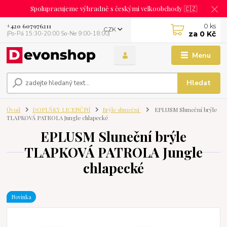
Spolupracujeme výhradně s českými velkoobchody 🇨🇿
0
ks
+420 607976211
CZK
za
0 Kč
(Po-Pá 15:30-20:00 So-Ne 9:00-18:00)
Menu
Hledat
Úvod
DOPLŇKY LICENČNÍ
Brýle sluneční
EPLUSM Sluneční brýle
TLAPKOVÁ PATROLA Jungle chlapecké
EPLUSM Sluneční brýle
TLAPKOVÁ PATROLA Jungle
chlapecké
Novinka