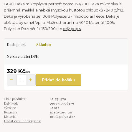
FARO Deka mikroplyš super soft bordo 150/200 Deka mikroplyš je
příjemná, měkká a hebká s vysokou hustotou chloupků - 240 g/m2.
Deka je vyrobena ze 100% Polyesteru - micropolar fleece. Deka je
obšitá aby se netřepila. Možnost praní na 40°C Materiál: 100%
Polyester Rozměr: 1x 150/200 cm
celý popis
Dostupnost
Skladem
Nejsme plátci DPH
329 Kč
/
ks
Přidat do košíku
Číslo produktu:
FA-576379
EAN kód:
5907750596379
Výrobce :
FARO
Rozměry:
1x 150/200 cm
Materiál:
100% polyester
Hlídat cenu / dostupnost