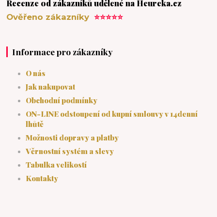
Recenze od zákazníků udělené na Heureka.cz
Ověřeno zákazníky
⭐⭐⭐⭐⭐
Informace pro zákazníky
O nás
Jak nakupovat
Obchodní podmínky
ON-LINE odstoupení od kupní smlouvy v 14denní
lhůtě
Možnosti dopravy a platby
Věrnostní systém a slevy
Tabulka velikostí
Kontakty