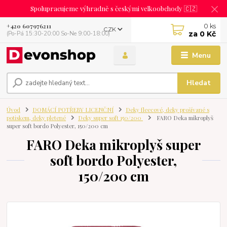
Spolupracujeme výhradně s českými velkoobchody 🇨🇿
0
ks
+420 607976211
CZK
za
0 Kč
(Po-Pá 15:30-20:00 So-Ne 9:00-18:00)
Menu
Hledat
Úvod
DOMÁCÍ POTŘEBY LICENČNÍ
Deky fleecové, deky prošívané s
potiskem, deky pletené
Deky super soft 150/200
FARO Deka mikroplyš
super soft bordo Polyester, 150/200 cm
FARO Deka mikroplyš super
soft bordo Polyester,
150/200 cm