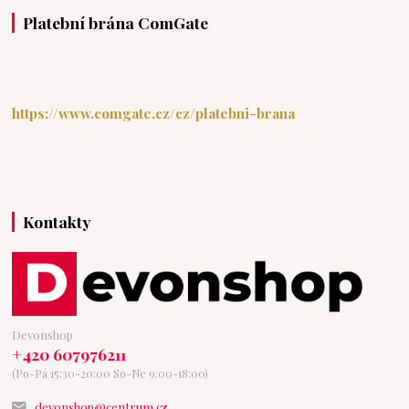
Platební brána ComGate
https://www.comgate.cz/cz/platebni-brana
Kontakty
Devonshop
+420 607976211
(Po-Pá 15:30-20:00 So-Ne 9:00-18:00)
devonshop@centrum.cz