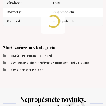
Výrobce
FARO
Rozměry
1x 150/200 cm
Materiál
100% polyester
Zboží zařazeno v kategoriích
DOMÁCÍ POTŘEBY LICENČNÍ
Deky fleecové, deky prošívané s potiskem, deky pletené
Deky super soft 150/200
Nepropásněte novinky,