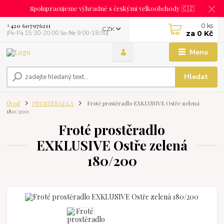
Spolupracujeme výhradně s českými velkoobchody 🇨🇿
0
ks
+420 607976211
CZK
za
0 Kč
(Po-Pá 15:30-20:00 So-Ne 9:00-18:00)
Menu
Hledat
Úvod
PROSTĚRADLA
Froté prostěradlo EXKLUSIVE Ostře zelená
180/200
Froté prostěradlo
EXKLUSIVE Ostře zelená
180/200