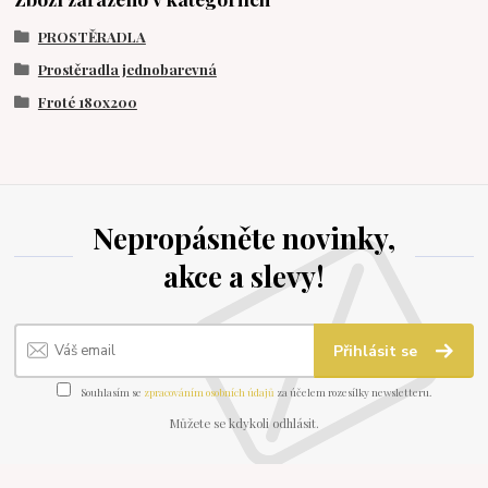
PROSTĚRADLA
Prostěradla jednobarevná
Froté 180x200
Nepropásněte novinky,
akce a slevy!
Přihlásit se
Souhlasím se
zpracováním osobních údajů
za účelem rozesílky newsletteru.
Můžete se kdykoli odhlásit.