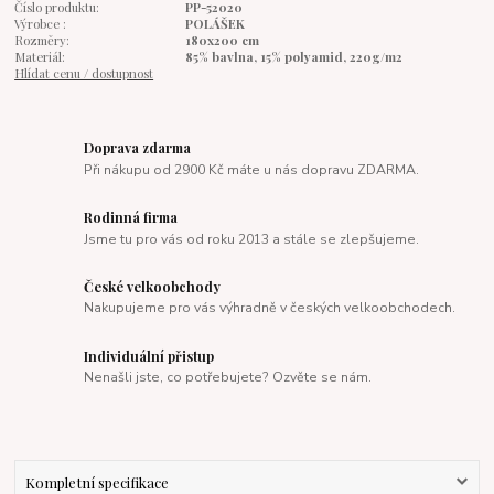
Číslo produktu:
PP-52020
Výrobce :
POLÁŠEK
Rozměry:
180x200 cm
Materiál:
85% bavlna, 15% polyamid, 220g/m2
Hlídat cenu / dostupnost
Doprava zdarma
Při nákupu od 2900 Kč máte u nás dopravu ZDARMA.
Rodinná firma
Jsme tu pro vás od roku 2013 a stále se zlepšujeme.
České velkoobchody
Nakupujeme pro vás výhradně v českých velkoobchodech.
Individuální přistup
Nenašli jste, co potřebujete? Ozvěte se nám.
Kompletní specifikace