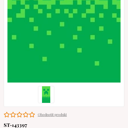
Ohodnotit produkt
ST-143397