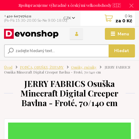
Spolupracujeme výhradně s českými velkoobchody 🇨🇿
0
ks
+420 607976211
CZK
za
0 Kč
(Po-Pá 15:30-20:00 So-Ne 9:00-18:00)
Menu
Hledat
Úvod
PONČA, OSUŠKY, ŽUPANY
Osušky, ručníky
JERRY FABRICS
Osuška Minecraft Digital Creeper Bavlna - Froté, 70/140 cm
JERRY FABRICS Osuška
Minecraft Digital Creeper
Bavlna - Froté, 70/140 cm