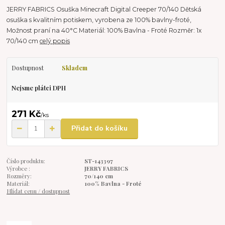
JERRY FABRICS Osuška Minecraft Digital Creeper 70/140 Dětská
osuška s kvalitním potiskem, vyrobena ze 100% bavlny-froté,
Možnost praní na 40°C Materiál: 100% Bavlna - Froté Rozměr: 1x
70/140 cm
celý popis
Dostupnost
Skladem
Nejsme plátci DPH
271 Kč
/
ks
Přidat do košíku
Číslo produktu:
ST-143397
Výrobce :
JERRY FABRICS
Rozměry:
70/140 cm
Materiál:
100% Bavlna - Froté
Hlídat cenu / dostupnost