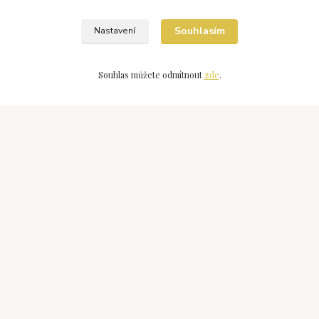
https://www.comgate.cz/cz/platebni-brana
Souhlasím
Nastavení
Souhlas můžete odmítnout
zde
.
Kontakty
Devonshop
+420 607976211
(Po-Pá 15:30-20:00 So-Ne 9:00-18:00)
devonshop@centrum.cz
Vytvořeno na
Eshop-rychle.cz