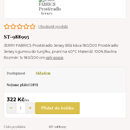
Ohodnotit produkt
ST-988995
JERRY FABRICS Prostěradlo Jersey Bílá káva 180/200 Prostěradlo
Jersey s gumou do tunýlku, praní na 40°C Materiál: 100% Bavlna
Rozměr: 1x 180/200 cm
celý popis
Dostupnost
Skladem
Nejsme plátci DPH
322 Kč
/
ks
Přidat do košíku
Číslo produktu:
ST-988995