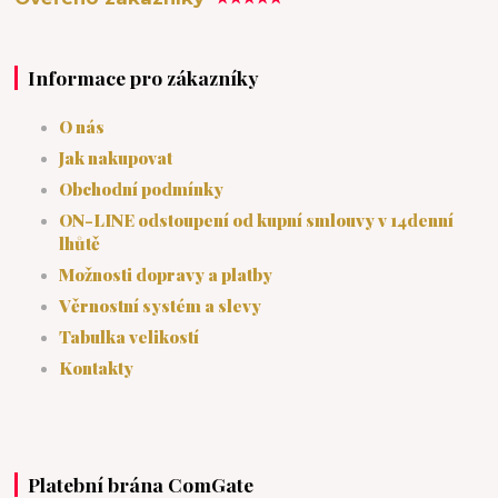
Informace pro zákazníky
O nás
Jak nakupovat
Obchodní podmínky
ON-LINE odstoupení od kupní smlouvy v 14denní
lhůtě
Možnosti dopravy a platby
Věrnostní systém a slevy
Tabulka velikostí
Kontakty
Platební brána ComGate