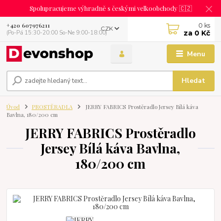
Spolupracujeme výhradně s českými velkoobchody 🇨🇿
0
ks
+420 607976211
CZK
za
0 Kč
(Po-Pá 15:30-20:00 So-Ne 9:00-18:00)
Menu
Hledat
Úvod
PROSTĚRADLA
JERRY FABRICS Prostěradlo Jersey Bílá káva
Bavlna, 180/200 cm
JERRY FABRICS Prostěradlo
Jersey Bílá káva Bavlna,
180/200 cm