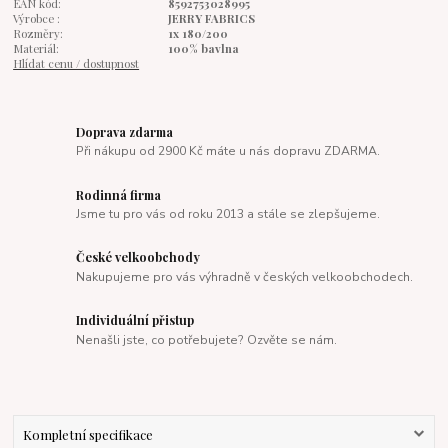
EAN kód:
8592753028995
Výrobce :
JERRY FABRICS
Rozměry:
1x 180/200
Materiál:
100% bavlna
Hlídat cenu / dostupnost
Doprava zdarma
Při nákupu od 2900 Kč máte u nás dopravu ZDARMA.
Rodinná firma
Jsme tu pro vás od roku 2013 a stále se zlepšujeme.
České velkoobchody
Nakupujeme pro vás výhradně v českých velkoobchodech.
Individuální přistup
Nenašli jste, co potřebujete? Ozvěte se nám.
Kompletní specifikace