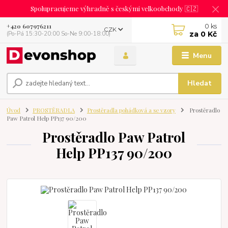
Spolupracujeme výhradně s českými velkoobchody 🇨🇿
0
ks
+420 607976211
CZK
za
0 Kč
(Po-Pá 15:30-20:00 So-Ne 9:00-18:00)
Menu
Hledat
Úvod
PROSTĚRADLA
Prostěradla pohádková a se vzory
Prostěradlo
Paw Patrol Help PP137 90/200
Prostěradlo Paw Patrol
Help PP137 90/200