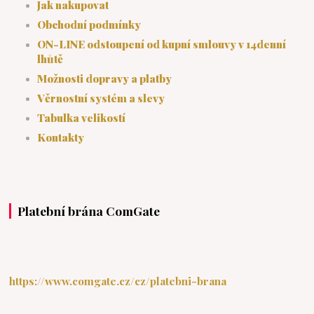
Jak nakupovat
Obchodní podmínky
ON-LINE odstoupení od kupní smlouvy v 14denní
lhůtě
Možnosti dopravy a platby
Věrnostní systém a slevy
Tabulka velikostí
Kontakty
Platební brána ComGate
https://www.comgate.cz/cz/platebni-brana