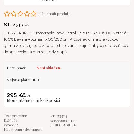
Ohodnotit produkt
ST-253324
JERRY FABRICS Prostěradlo Paw Patrol Help PP137 90/200 Materiál:
100% Bavlna Rozměr: 1x 90/200 cm Prostěradlo má praktickou
gumu v rozích, která zabrání shrnování a zajistí, aby bylo prostěradlo
dobře drželo na matraci.
celý popis
Dostupnost
Není skladem
Nejsme plátci DPH
295 Kč
/
ks
Momentálně není k dispozici
Číslo produktu:
ST-253324
EAN kód:
5710756033324
Výrobce :
JERRY FABRICS
Hlídat cenu / dostupnost