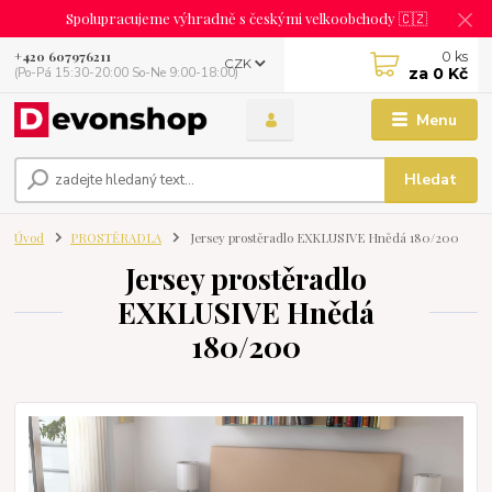
Spolupracujeme výhradně s českými velkoobchody 🇨🇿
0
ks
+420 607976211
CZK
za
0 Kč
(Po-Pá 15:30-20:00 So-Ne 9:00-18:00)
Menu
Hledat
Úvod
PROSTĚRADLA
Jersey prostěradlo EXKLUSIVE Hnědá 180/200
Jersey prostěradlo
EXKLUSIVE Hnědá
180/200