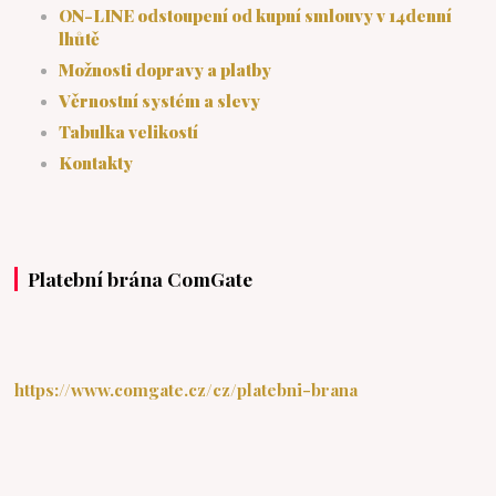
ON-LINE odstoupení od kupní smlouvy v 14denní
lhůtě
Možnosti dopravy a platby
Věrnostní systém a slevy
Tabulka velikostí
Kontakty
Platební brána ComGate
https://www.comgate.cz/cz/platebni-brana