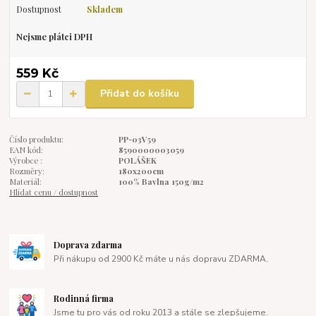
Dostupnost
Skladem
Nejsme plátci DPH
559 Kč
Přidat do košíku
Číslo produktu:
PP-03V59
EAN kód:
8590000003059
Výrobce :
POLÁŠEK
Rozměry:
180x200cm
Materiál:
100% Bavlna 150g/m2
Hlídat cenu / dostupnost
Doprava zdarma
Při nákupu od 2900 Kč máte u nás dopravu ZDARMA.
Rodinná firma
Jsme tu pro vás od roku 2013 a stále se zlepšujeme.