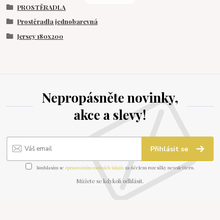
PROSTĚRADLA
Prostěradla jednobarevná
Jersey 180x200
Nepropásněte novinky,
akce a slevy!
Přihlásit se
Souhlasím se
zpracováním osobních údajů
za účelem rozesílky newsletteru.
Můžete se kdykoli odhlásit.