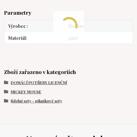
Parametry
Výrobce
Storline
Materiál
plast
Zboží zařazeno v kategoriích
DOMÁCÍ POTŘEBY LICENČNÍ
MICKEY MOUSE
Jídelní sety - piknikové sety