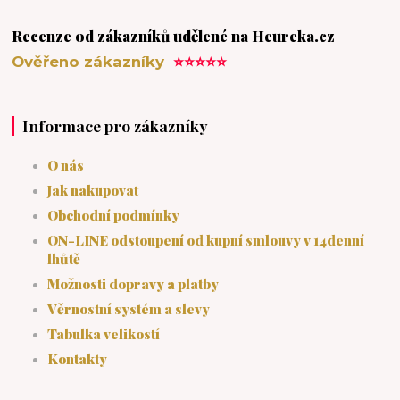
Recenze od zákazníků udělené na Heureka.cz
Ověřeno zákazníky
⭐⭐⭐⭐⭐
Informace pro zákazníky
O nás
Jak nakupovat
Obchodní podmínky
ON-LINE odstoupení od kupní smlouvy v 14denní
lhůtě
Možnosti dopravy a platby
Věrnostní systém a slevy
Tabulka velikostí
Kontakty