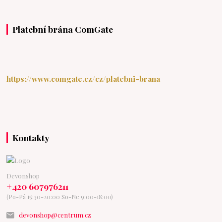
Platební brána ComGate
https://www.comgate.cz/cz/platebni-brana
Kontakty
Devonshop
+420 607976211
(Po-Pá 15:30-20:00 So-Ne 9:00-18:00)
devonshop@centrum.cz