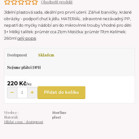
Ohodnotit produkt
Jídelní plastová sada, ideální pro první učení. Zářivé barvičky, krásné
obrázky - podpoří chuť k jídlu. MATERIÁL: zdravotně nezávadný PP,
nepatří do myčky nádobí ani do mikrovlnné trouby Vhodné pro děti
3+ Mělký talířek: průměr cca 21cm Mistička: průměr 17cm Kelímek:
260ml
celý popis
Dostupnost
Skladem
Nejsme plátci DPH
220 Kč
/
ks
Přidat do košíku
Výrobce :
Storline
Materiál:
plast
Hlídat cenu / dostupnost