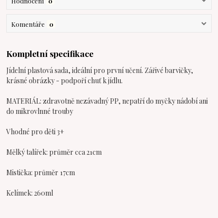
Hodnocení
0
Komentáře
0
Kompletní specifikace
Jídelní plastová sada, ideální pro první učení. Zářivé barvičky,
krásné obrázky - podpoří chuť k jídlu.
MATERIÁL: zdravotně nezávadný PP, nepatří do myčky nádobí ani
do mikrovlnné trouby
Vhodné pro děti 3+
Mělký talířek: průměr cca 21cm
Mistička: průměr 17cm
Kelímek: 260ml