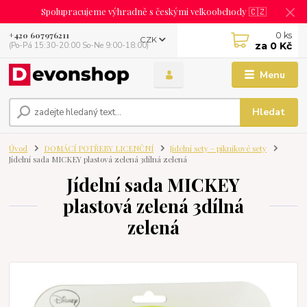
Spolupracujeme výhradně s českými velkoobchody 🇨🇿
0
ks
+420 607976211
CZK
za
0 Kč
(Po-Pá 15:30-20:00 So-Ne 9:00-18:00)
Menu
Hledat
Úvod
DOMÁCÍ POTŘEBY LICENČNÍ
Jídelní sety - piknikové sety
Jídelní sada MICKEY plastová zelená 3dílná zelená
Jídelní sada MICKEY
plastová zelená 3dílná
zelená