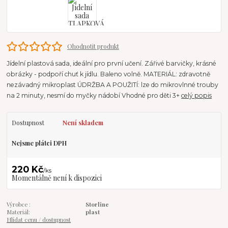
Ohodnotit produkt
Jídelní plastová sada, ideální pro první učení. Zářivé barvičky, krásné
obrázky - podpoří chuť k jídlu. Baleno volně. MATERIÁL: zdravotně
nezávadný mikroplast ÚDRŽBA A POUŽITÍ: lze do mikrovlnné trouby
na 2 minuty, nesmí do myčky nádobí Vhodné pro děti 3+
celý popis
Dostupnost
Není skladem
Nejsme plátci DPH
220 Kč
/
ks
Momentálně není k dispozici
Výrobce :
Storline
Materiál:
plast
Hlídat cenu / dostupnost