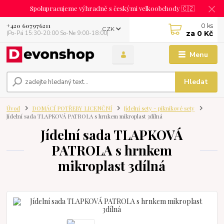
Spolupracujeme výhradně s českými velkoobchody 🇨🇿
0
ks
+420 607976211
CZK
za
0 Kč
(Po-Pá 15:30-20:00 So-Ne 9:00-18:00)
Menu
Hledat
Úvod
DOMÁCÍ POTŘEBY LICENČNÍ
Jídelní sety - piknikové sety
Jídelní sada TLAPKOVÁ PATROLA s hrnkem mikroplast 3dílná
Jídelní sada TLAPKOVÁ
PATROLA s hrnkem
mikroplast 3dílná