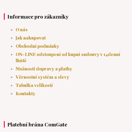
Informace pro zákazníky
O nás
Jak nakupovat
Obchodní podmínky
ON-LINE odstoupení od kupní smlouvy v 14denní
lhůtě
Možnosti dopravy a platby
Věrnostní systém a slevy
Tabulka velikostí
Kontakty
Platební brána ComGate