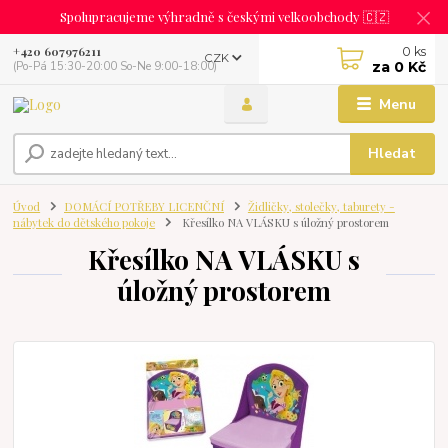
Spolupracujeme výhradně s českými velkoobchody 🇨🇿
0
ks
+420 607976211
CZK
za
0 Kč
(Po-Pá 15:30-20:00 So-Ne 9:00-18:00)
Menu
Hledat
Úvod
DOMÁCÍ POTŘEBY LICENČNÍ
Židličky, stolečky, taburety -
nábytek do dětského pokoje
Křesílko NA VLÁSKU s úložný prostorem
Křesílko NA VLÁSKU s
úložný prostorem