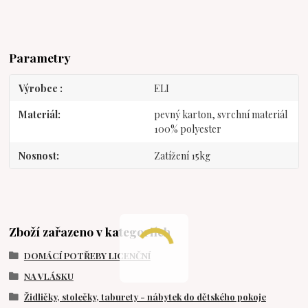
Parametry
Výrobce
ELI
Materiál
pevný karton, svrchní materiál
100% polyester
Nosnost
Zatížení 15kg
Zboží zařazeno v kategoriích
DOMÁCÍ POTŘEBY LICENČNÍ
NA VLÁSKU
Židličky, stolečky, taburety - nábytek do dětského pokoje