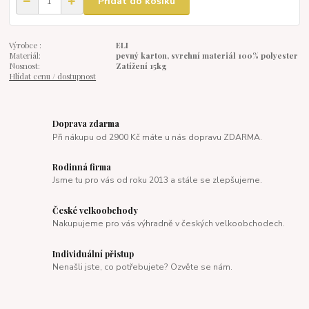
Přidat do košíku
Výrobce :
ELI
Materiál:
pevný karton, svrchní materiál 100% polyester
Nosnost:
Zatížení 15kg
Hlídat cenu / dostupnost
Doprava zdarma
Při nákupu od 2900 Kč máte u nás dopravu ZDARMA.
Rodinná firma
Jsme tu pro vás od roku 2013 a stále se zlepšujeme.
České velkoobchody
Nakupujeme pro vás výhradně v českých velkoobchodech.
Individuální přistup
Nenašli jste, co potřebujete? Ozvěte se nám.