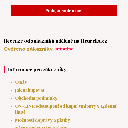
Recenze od zákazníků udělené na Heureka.cz
Ověřeno zákazníky
⭐⭐⭐⭐⭐
Informace pro zákazníky
O nás
Jak nakupovat
Obchodní podmínky
ON-LINE odstoupení od kupní smlouvy v 14denní
lhůtě
Možnosti dopravy a platby
Věrnostní systém a slevy