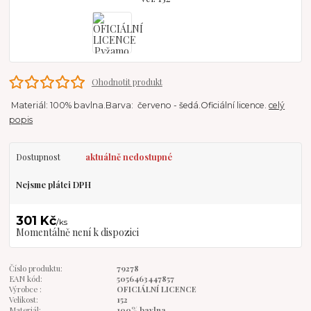
Ohodnotit produkt
Materiál: 100% bavlna.Barva: červeno - šedá.Oficiální licence.
celý
popis
Dostupnost
aktuálně nedostupné
Nejsme plátci DPH
301 Kč
/
ks
Momentálně není k dispozici
Číslo produktu:
79278
EAN kód:
5056463447857
Výrobce :
OFICIÁLNÍ LICENCE
Velikost:
152
Materiál:
100% bavlna