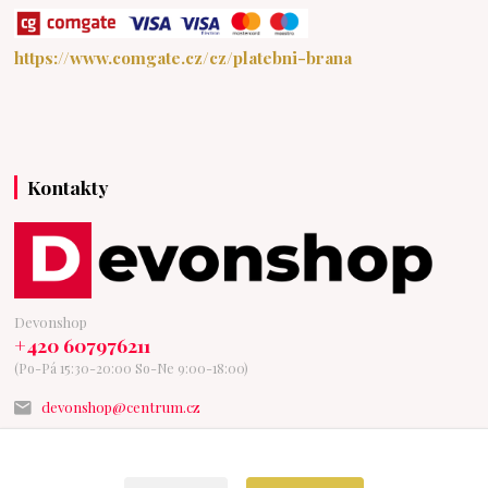
https://www.comgate.cz/cz/platebni-brana
Kontakty
Devonshop
+420 607976211
(Po-Pá 15:30-20:00 So-Ne 9:00-18:00)
devonshop@centrum.cz