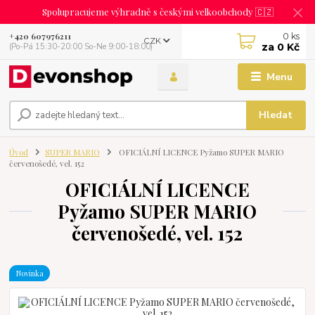
Spolupracujeme výhradně s českými velkoobchody 🇨🇿
0
ks
+420 607976211
CZK
za
0 Kč
(Po-Pá 15:30-20:00 So-Ne 9:00-18:00)
Menu
Hledat
Úvod
SUPER MARIO
OFICIÁLNÍ LICENCE Pyžamo SUPER MARIO
červenošedé, vel. 152
OFICIÁLNÍ LICENCE
Pyžamo SUPER MARIO
červenošedé, vel. 152
Novinka