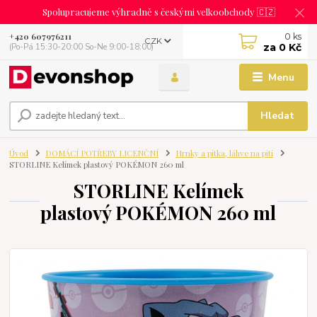
Spolupracujeme výhradně s českými velkoobchody 🇨🇿
0
ks
+420 607976211
CZK
za
0 Kč
(Po-Pá 15:30-20:00 So-Ne 9:00-18:00)
Menu
Hledat
Úvod
DOMÁCÍ POTŘEBY LICENČNÍ
Hrnky a pítka, láhve na pití
STORLINE Kelímek plastový POKÉMON 260 ml
STORLINE Kelímek
plastový POKÉMON 260 ml