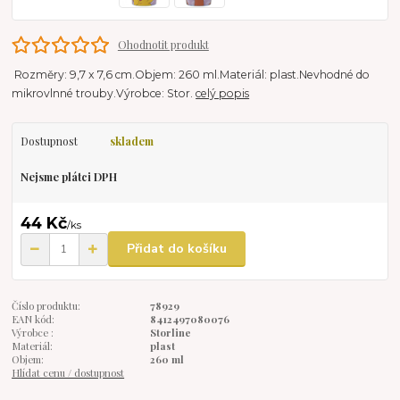
Ohodnotit produkt
Rozměry: 9,7 x 7,6 cm.Objem: 260 ml.Materiál: plast.Nevhodné do
mikrovlnné trouby.Výrobce: Stor.
celý popis
Dostupnost
skladem
Nejsme plátci DPH
44 Kč
/
ks
Přidat do košíku
Číslo produktu:
78929
EAN kód:
8412497080076
Výrobce :
Storline
Materiál:
plast
Objem:
260 ml
Hlídat cenu / dostupnost