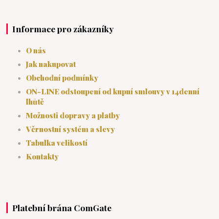
Informace pro zákazníky
O nás
Jak nakupovat
Obchodní podmínky
ON-LINE odstoupení od kupní smlouvy v 14denní
lhůtě
Možnosti dopravy a platby
Věrnostní systém a slevy
Tabulka velikostí
Kontakty
Platební brána ComGate