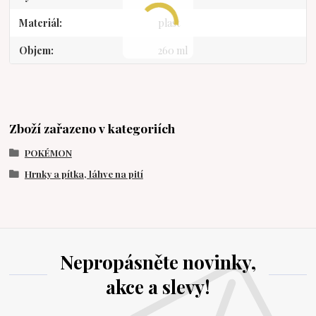
Materiál
plast
Objem
260 ml
Zboží zařazeno v kategoriích
POKÉMON
Hrnky a pítka, láhve na pití
Nepropásněte novinky,
akce a slevy!