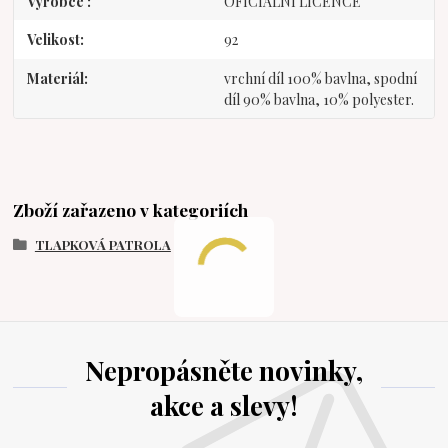
Výrobce
OFICIÁLNÍ LICENCE
Velikost
92
Materiál
vrchní díl 100% bavlna, spodní
díl 90% bavlna, 10% polyester.
Zboží zařazeno v kategoriích
TLAPKOVÁ PATROLA
Nepropásněte novinky,
akce a slevy!