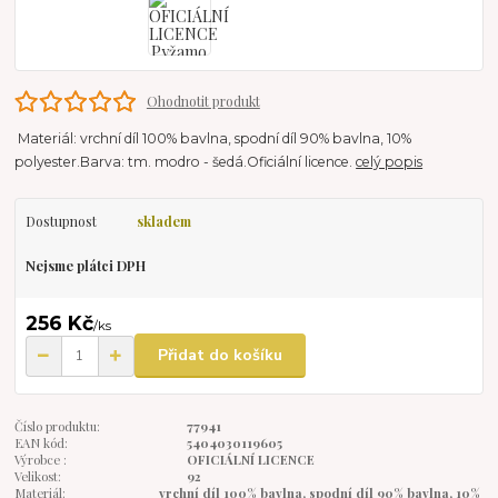
Ohodnotit produkt
Materiál: vrchní díl 100% bavlna, spodní díl 90% bavlna, 10%
polyester.Barva: tm. modro - šedá.Oficiální licence.
celý popis
Dostupnost
skladem
Nejsme plátci DPH
256 Kč
/
ks
Přidat do košíku
Číslo produktu:
77941
EAN kód:
5404030119605
Výrobce :
OFICIÁLNÍ LICENCE
Velikost:
92
Materiál:
vrchní díl 100% bavlna, spodní díl 90% bavlna, 10%