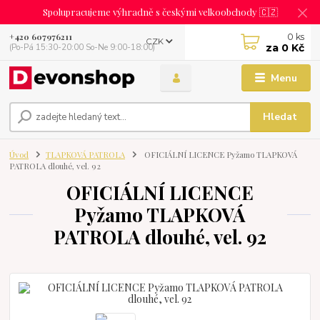
Spolupracujeme výhradně s českými velkoobchody 🇨🇿
0
ks
+420 607976211
CZK
za
0 Kč
(Po-Pá 15:30-20:00 So-Ne 9:00-18:00)
Menu
Hledat
Úvod
TLAPKOVÁ PATROLA
OFICIÁLNÍ LICENCE Pyžamo TLAPKOVÁ
PATROLA dlouhé, vel. 92
OFICIÁLNÍ LICENCE
Pyžamo TLAPKOVÁ
PATROLA dlouhé, vel. 92