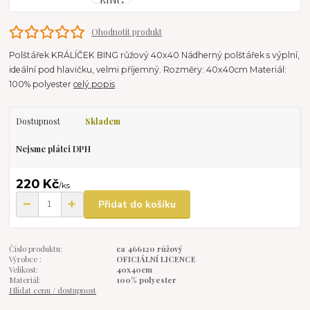
Ohodnotit produkt
Polštářek KRÁLÍČEK BING růžový 40x40 Nádherný polštářek s výplní,
ideální pod hlavičku, velmi příjemný. Rozměry: 40x40cm Materiál:
100% polyester
celý popis
Dostupnost
Skladem
Nejsme plátci DPH
220 Kč
/
ks
Přidat do košíku
Číslo produktu:
ca 466120 růžový
Výrobce :
OFICIÁLNÍ LICENCE
Velikost:
40x40cm
Materiál:
100% polyester
Hlídat cenu / dostupnost