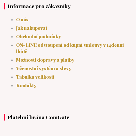
Informace pro zákazníky
O nás
Jak nakupovat
Obchodní podmínky
ON-LINE odstoupení od kupní smlouvy v 14denní
lhůtě
Možnosti dopravy a platby
Věrnostní systém a slevy
Tabulka velikostí
Kontakty
Platební brána ComGate