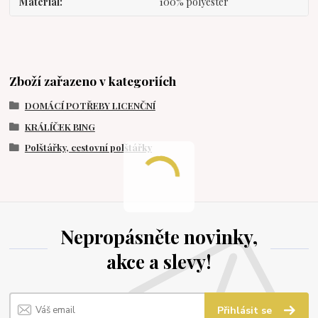
Materiál
100% polyester
Zboží zařazeno v kategoriích
DOMÁCÍ POTŘEBY LICENČNÍ
KRÁLÍČEK BING
Polštářky, cestovní polštářky
Nepropásněte novinky,
akce a slevy!
Přihlásit se