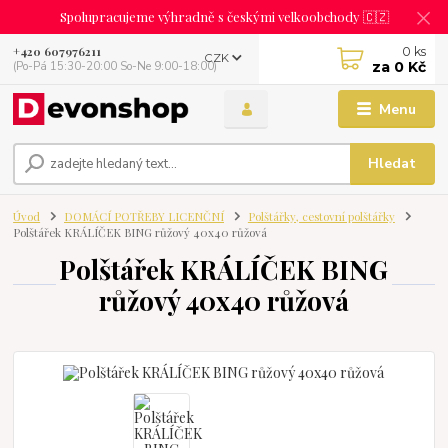
Spolupracujeme výhradně s českými velkoobchody 🇨🇿
0
ks
+420 607976211
CZK
za
0 Kč
(Po-Pá 15:30-20:00 So-Ne 9:00-18:00)
Menu
Hledat
Úvod
DOMÁCÍ POTŘEBY LICENČNÍ
Polštářky, cestovní polštářky
Polštářek KRÁLÍČEK BING růžový 40x40 růžová
Polštářek KRÁLÍČEK BING
růžový 40x40 růžová