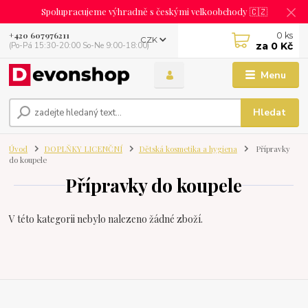
Spolupracujeme výhradně s českými velkoobchody 🇨🇿
0
ks
+420 607976211
CZK
za
0 Kč
(Po-Pá 15:30-20:00 So-Ne 9:00-18:00)
Menu
Hledat
Úvod
DOPLŇKY LICENČNÍ
Dětská kosmetika a hygiena
Přípravky
do koupele
Přípravky do koupele
V této kategorii nebylo nalezeno žádné zboží.