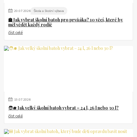
20
.
07
.
2026
Škola a školní výbava
🏫 Jak vybrat školní batoh pro prvňáka? 10 věcí, které by
měl vědět každý rodič
číst celé
19
.
07
.
2026
🧑‍🎓 Jak velký školní batoh vybrat – 24 l, 26 l nebo 30 l?
číst celé