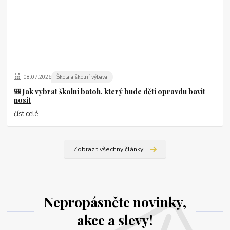
08
.
07
.
2026
Škola a školní výbava
🎒 Jak vybrat školní batoh, který bude děti opravdu bavit
nosit
číst celé
Zobrazit všechny články
Nepropásněte novinky,
akce a slevy!