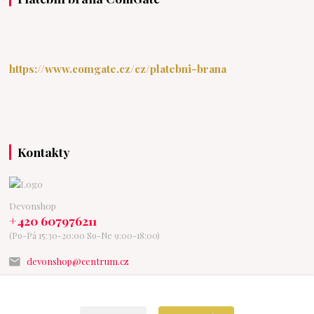
https://www.comgate.cz/cz/platebni-brana
Kontakty
Devonshop
+420 607976211
(Po-Pá 15:30-20:00 So-Ne 9:00-18:00)
devonshop@centrum.cz