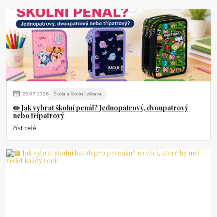
25
.
07
.
2026
Škola a školní výbava
✏️ Jak vybrat školní penál? Jednopatrový, dvoupatrový
nebo třípatrový
číst celé