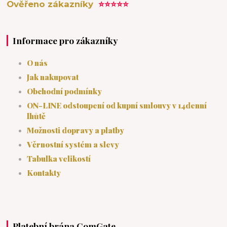
Ověřeno zákazníky
⭐⭐⭐⭐⭐
Informace pro zákazníky
O nás
Jak nakupovat
Obchodní podmínky
ON-LINE odstoupení od kupní smlouvy v 14denní
lhůtě
Možnosti dopravy a platby
Věrnostní systém a slevy
Tabulka velikostí
Kontakty
Platební brána ComGate