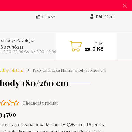
Přihlášení
CZK
 si rady? Zavolejte.
0
ks
 607976211
za
0 Kč
 15:30-20:00 So-Ne 9:00-18:00)
, deky pletené
Prošívaná deka Minnie jahody 180/260 cm
ahody 180/260 cm
Ohodnotit produkt
94760
Fabrics prošívaná deka Minnie 180/260 cm Příjemná
vaná deka Minnie s mnohostranným využitím. Deku