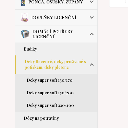
PONČA, OSUŠKY, ŽUPANY
DOPLŇKY LICENČNÍ
DOMÁCÍ POTŘEBY
LICENČNÍ
Budíky
Deky fleecové, deky prošívané s
potiskem, deky pletené
Deky super soft 130/170
Deky super soft 150/200
Deky super soft 220/200
Dózy na potraviny