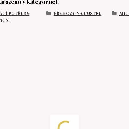
zařazeno v kategoriích
CÍ POTŘEBY
PŘEHOZY NA POSTEL
MIC
NČNÍ