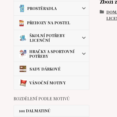
Zboží 
PROSTĚRADLA
DOMÁ
LICE
PŘEHOZY NA POSTEL
ŠKOLNÍ POTŘEBY
LICENČNÍ
HRAČKY A SPORTOVNÍ
POTŘEBY
SADY DÁRKOVÉ
VÁNOČNÍ MOTIVY
ROZDĚLENÍ PODLE MOTIVŮ
101 DALMATINŮ