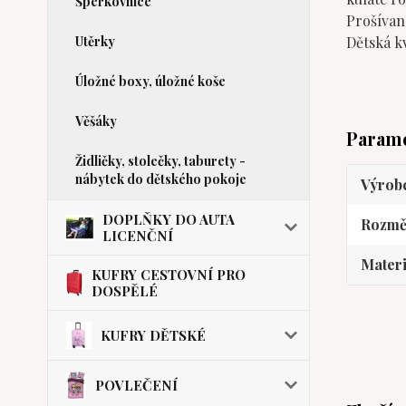
Šperkovnice
Prošívan
Utěrky
Dětská k
Úložné boxy, úložné koše
Věšáky
Param
Židličky, stolečky, taburety -
nábytek do dětského pokoje
Výrob
DOPLŇKY DO AUTA
Rozmě
LICENČNÍ
Materi
KUFRY CESTOVNÍ PRO
DOSPĚLÉ
KUFRY DĚTSKÉ
POVLEČENÍ