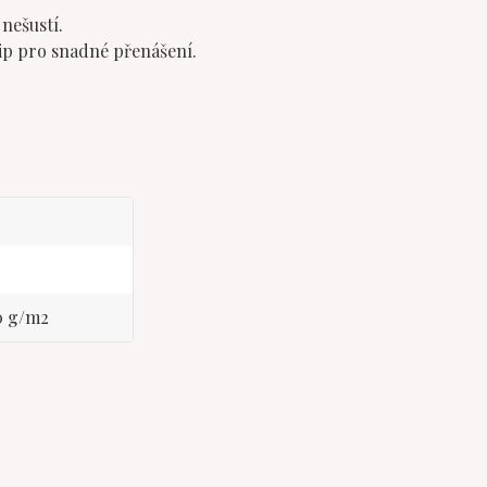
nešustí.
zip pro snadné přenášení.
90 g/m2