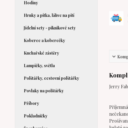
Hodiny
Hrnky a pítka, láhve na pití
Jídelní sety - piknikové sety
Koberce a koberečky
Kuchařské zástěry
Kompl
Lampičky, světla
Komple
Polštářky, cestovní polštářky
Jerry Fa
Povlaky na polštářky
Příbory
Příjemná
nečekano
Pokladničky
Prošívan
kulaté ro