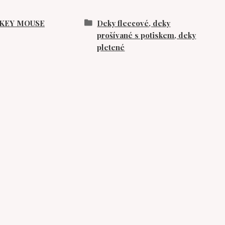
KEY MOUSE
Deky fleecové, deky
prošívané s potiskem, deky
pletené