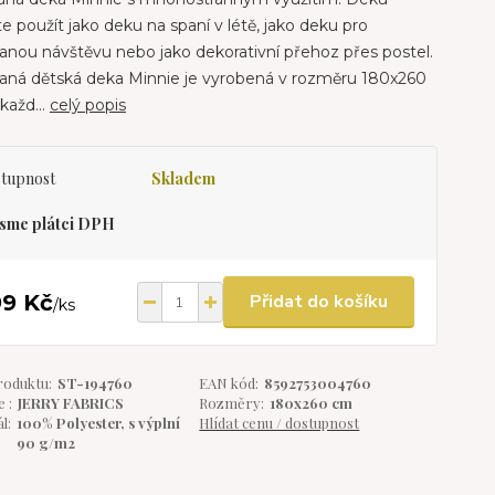
 použít jako deku na spaní v létě, jako deku pro
nou návštěvu nebo jako dekorativní přehoz přes postel.
vaná dětská deka Minnie je vyrobená v rozměru 180x260
každ...
celý popis
tupnost
Skladem
sme plátci DPH
99 Kč
Přidat do košíku
/
ks
roduktu:
ST-194760
EAN kód:
8592753004760
 :
JERRY FABRICS
Rozměry:
180x260 cm
l:
100% Polyester, s výplní
Hlídat cenu / dostupnost
90 g/m2