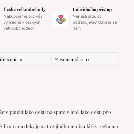
České velkoobchody
Individuální přistup
Nakupujeme pro vás
Nenašli jste, co
výhradně v českých
potřebujete? Ozvěte se
velkoobchodech.
nám.
dnocení
0
Komentáře
0
e použít jako deku na spaní v létě, jako deku pro
á strana deky je ušita z jiného motivu látky. Deka má