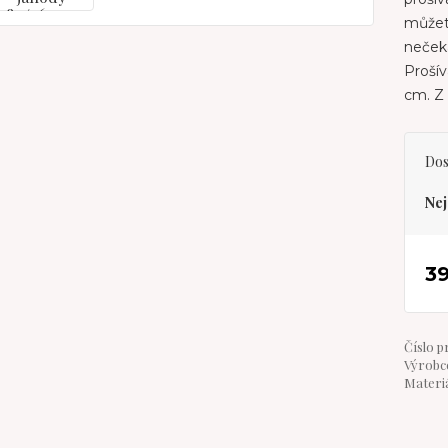
můžete
nečeka
Proší
cm. Z 
Dos
Nej
3
Číslo p
Výrobce
Materiá