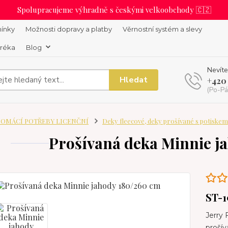
Spolupracujeme výhradně s českými velkoobchody 🇨🇿
ínky
Možnosti dopravy a platby
Věrnostní systém a slevy
uréka
Blog
Nevíte
Hledat
+420
(Po-Pá
OMÁCÍ POTŘEBY LICENČNÍ
Deky fleecové, deky prošívané s potiskem
Prošívaná deka Minnie j
ST-1
Jerry 
proší