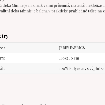
á deka Minnie je na omak velmi příjemná, materiál neklouže a 
valitní deka Minnie je balená v praktické průhledné tašce na 
etry
ce
JERRY FABRICS
ry
180x260 cm
ál
100% Polyester, s výplní 