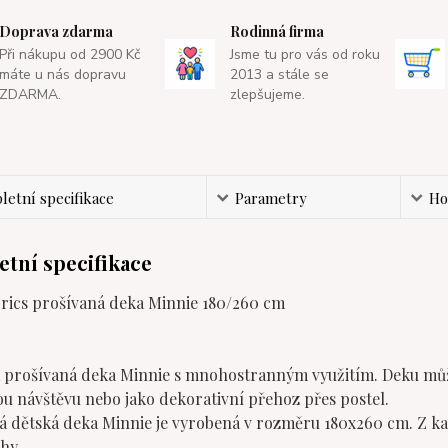
Doprava zdarma
Rodinná firma
Při nákupu od 2900 Kč
Jsme tu pro vás od roku
máte u nás dopravu
2013 a stále se
ZDARMA.
zlepšujeme.
etní specifikace
Parametry
Ho
tní specifikace
brics prošívaná deka Minnie 180/260 cm
 prošívaná deka Minnie s mnohostranným využitím. Deku můžet
u návštěvu nebo jako dekorativní přehoz přes postel.
á dětská deka Minnie je vyrobená v rozměru 180x260 cm. Z každ
hy.